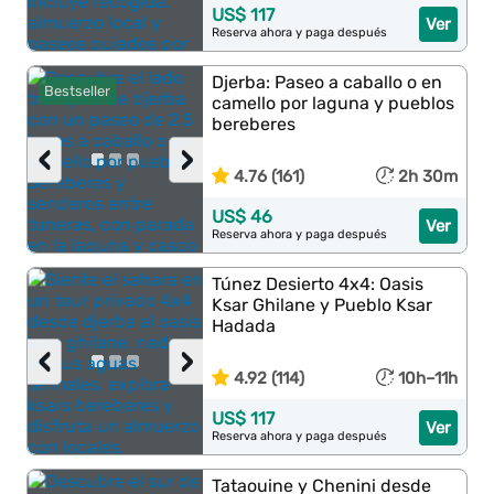
US$ 117
Ver
Reserva ahora y paga después
Djerba: Paseo a caballo o en
Bestseller
camello por laguna y pueblos
bereberes
‹
›
4.76 (161)
2h 30m
US$ 46
Ver
Reserva ahora y paga después
Túnez Desierto 4x4: Oasis
Ksar Ghilane y Pueblo Ksar
Hadada
‹
›
4.92 (114)
10h–11h
US$ 117
Ver
Reserva ahora y paga después
Tataouine y Chenini desde