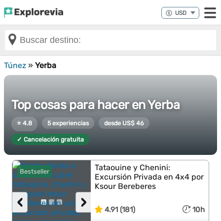
Túnez
»
Yerba
Top cosas para hacer en Yerba
⭐ 4.8
5 experiencias
desde US$ 46
✓ Cancelación gratuita
Tataouine y Chenini:
Bestseller
Excursión Privada en 4x4 por
Ksour Bereberes
‹
›
4.91 (181)
10h