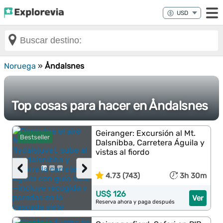
Noruega
»
Åndalsnes
Top cosas para hacer en Åndalsnes
Geiranger: Excursión al Mt.
Bestseller
Dalsnibba, Carretera Águila y
vistas al fiordo
‹
›
4.73 (743)
3h 30m
US$ 126
Ver
Reserva ahora y paga después