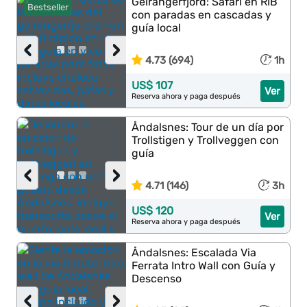
Geirangerfjord: Safari en RIB
Bestseller
con paradas en cascadas y
guía local
‹
›
4.73 (694)
1h
US$ 107
Ver
Reserva ahora y paga después
Åndalsnes: Tour de un día por
Trollstigen y Trollveggen con
guía
‹
›
4.71 (146)
3h
US$ 120
Ver
Reserva ahora y paga después
Åndalsnes: Escalada Via
Ferrata Intro Wall con Guía y
Descenso
‹
›