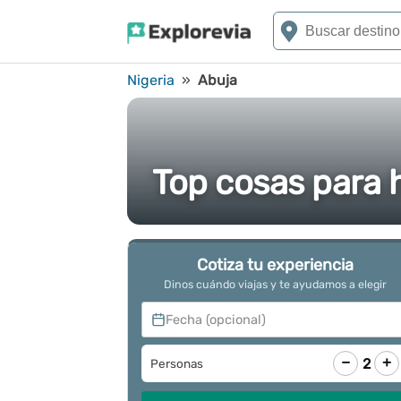
Nigeria
»
Abuja
Top cosas para 
Cotiza tu experiencia
Dinos cuándo viajas y te ayudamos a elegir
Fecha (opcional)
−
+
2
Personas