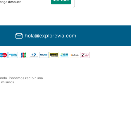
 paga después
hola@explorevia.com
undo. Podemos recibir una
os mismos.