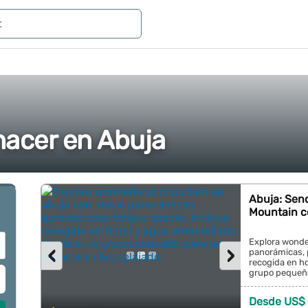
hacer en Abuja
Abuja: Sen
Mountain c
Explora wonde
‹
›
panorámicas, 
recogida en ho
grupo pequeño p
Desde US$