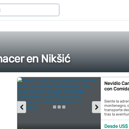
acer en Nikšić
Nevidio Ca
con Comida
Siente la adre
‹
›
montenegro, c
transporte de
tras la aventura
Desde US$