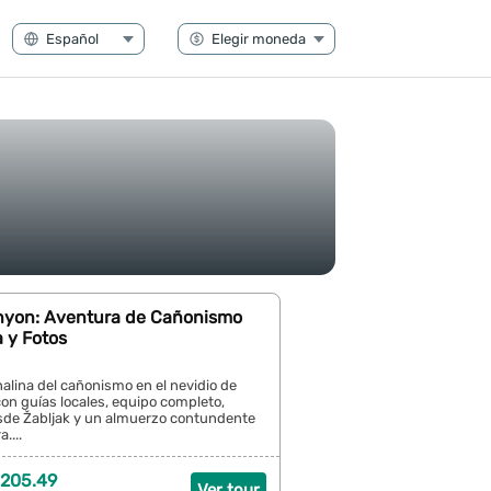
nyon: Aventura de Cañonismo
 y Fotos
nalina del cañonismo en el nevidio de
on guías locales, equipo completo,
sde Žabljak y un almuerzo contundente
....
 205.49
Ver tour