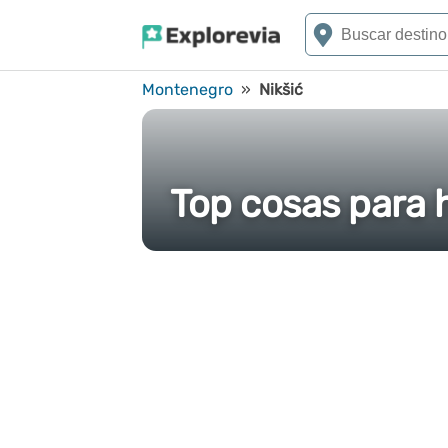
Montenegro
»
Nikšić
Top cosas para h