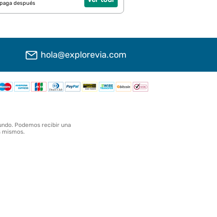
 paga después
hola@explorevia.com
undo. Podemos recibir una
os mismos.