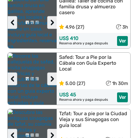
Galilea: Taller de cocina con
familia drusa y almuerzo
casero
‹
›
4.96 (27)
3h
US$ 410
Ver
Reserva ahora y paga después
Safed: Tour a Pie por la
Cábala con Guía Experto
Local
‹
›
5.00 (27)
1h 30m
US$ 45
Ver
Reserva ahora y paga después
Tzfat: Tour a pie por la Ciudad
Vieja y sus Sinagogas con
guía local
‹
›