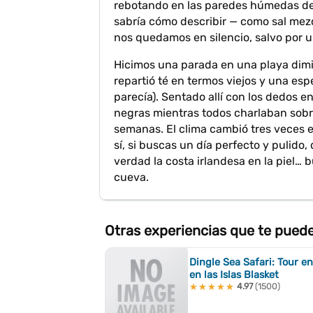
rebotando en las paredes húmedas de 
sabría cómo describir — como sal mez
nos quedamos en silencio, salvo por u
Hicimos una parada en una playa dimi
repartió té en termos viejos y una esp
parecía). Sentado allí con los dedos e
negras mientras todos charlaban sob
semanas. El clima cambió tres veces en
sí, si buscas un día perfecto y pulido, 
verdad la costa irlandesa en la piel… 
cueva.
Otras experiencias que te pued
Dingle Sea Safari: Tour e
en las Islas Blasket
4.97
(1500)
★★★★★
★★★★★