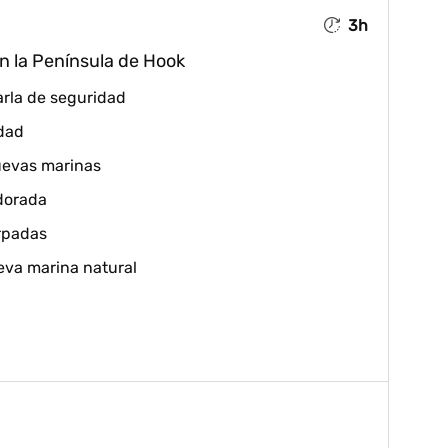
3h
n la Península de Hook
arla de seguridad
idad
cuevas marinas
dorada
arpadas
eva marina natural