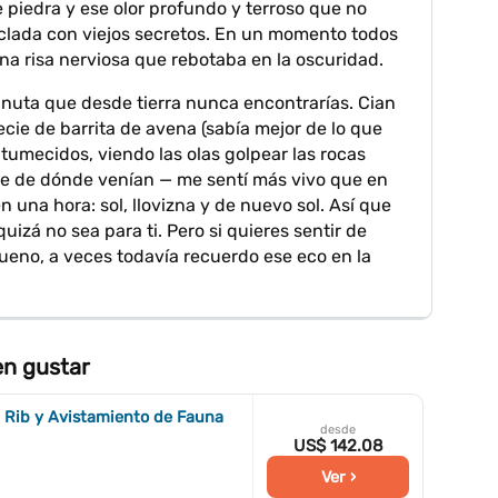
piedra y ese olor profundo y terroso que no
clada con viejos secretos. En un momento todos
na risa nerviosa que rebotaba en la oscuridad.
nuta que desde tierra nunca encontrarías. Cian
ecie de barrita de avena (sabía mejor de lo que
ntumecidos, viendo las olas golpear las rocas
re de dónde venían — me sentí más vivo que en
 una hora: sol, llovizna y de nuevo sol. Así que
quizá no sea para ti. Pero si quieres sentir de
bueno, a veces todavía recuerdo ese eco en la
en gustar
n Rib y Avistamiento de Fauna
desde
US$ 142.08
Ver ›