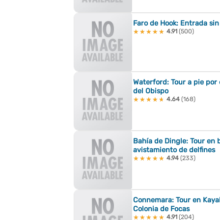
Faro de Hook: Entrada sin 
4.91
(500)
★★★★★
★★★★★
Waterford: Tour a pie por 
del Obispo
4.64
(168)
★★★★★
★★★★★
Bahía de Dingle: Tour en b
avistamiento de delfines
4.94
(233)
★★★★★
★★★★★
Connemara: Tour en Kayak 
Colonia de Focas
4.91
(204)
★★★★★
★★★★★