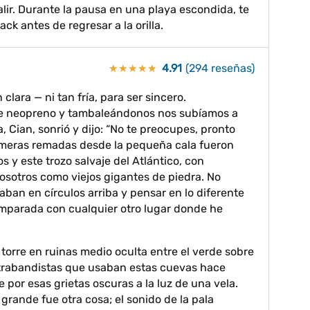
lir. Durante la pausa en una playa escondida, te
ck antes de regresar a la orilla.
4.91
(294 reseñas)
★★★★★
★★★★★
lara — ni tan fría, para ser sincero.
de neopreno y tambaleándonos nos subíamos a
 Cian, sonrió y dijo: “No te preocupes, pronto
primeras remadas desde la pequeña cala fueron
s y este trozo salvaje del Atlántico, con
osotros como viejos gigantes de piedra. No
aban en círculos arriba y pensar en lo diferente
omparada con cualquier otro lugar donde he
torre en ruinas medio oculta entre el verde sobre
ontrabandistas que usaban estas cuevas hace
por esas grietas oscuras a la luz de una vela.
rande fue otra cosa; el sonido de la pala