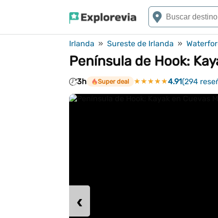
Irlanda
»
Sureste de Irlanda
»
Waterfo
Península de Hook: Kay
3h
★★★★★
★★★★★
4.91
(294 rese
Super deal
‹