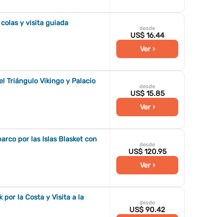
colas y visita guiada
desde
US$ 16.44
Ver ›
el Triángulo Vikingo y Palacio
desde
US$ 15.85
Ver ›
arco por las Islas Blasket con
desde
US$ 120.95
Ver ›
por la Costa y Visita a la
desde
US$ 90.42