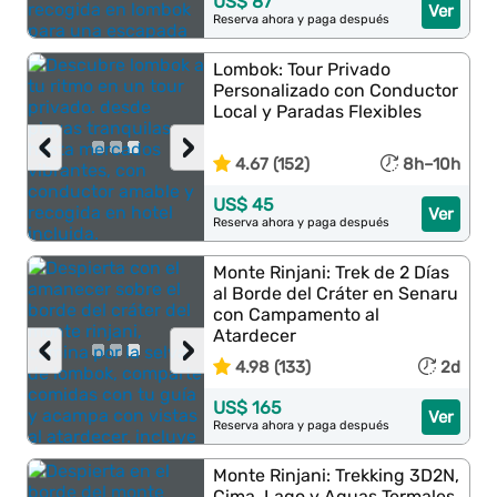
US$ 87
Ver
Reserva ahora y paga después
Lombok: Tour Privado
Personalizado con Conductor
Local y Paradas Flexibles
‹
›
4.67 (152)
8h–10h
US$ 45
Ver
Reserva ahora y paga después
Monte Rinjani: Trek de 2 Días
al Borde del Cráter en Senaru
con Campamento al
Atardecer
‹
›
4.98 (133)
2d
US$ 165
Ver
Reserva ahora y paga después
Monte Rinjani: Trekking 3D2N,
Cima, Lago y Aguas Termales