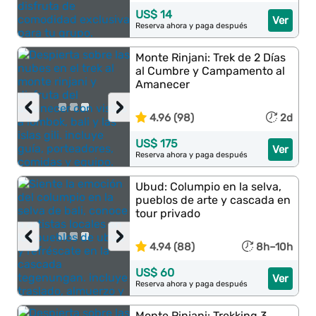
US$ 14
Ver
Reserva ahora y paga después
Monte Rinjani: Trek de 2 Días
al Cumbre y Campamento al
Amanecer
‹
›
4.96 (98)
2d
US$ 175
Ver
Reserva ahora y paga después
Ubud: Columpio en la selva,
pueblos de arte y cascada en
tour privado
‹
›
4.94 (88)
8h–10h
US$ 60
Ver
Reserva ahora y paga después
Monte Rinjani: Trekking 3