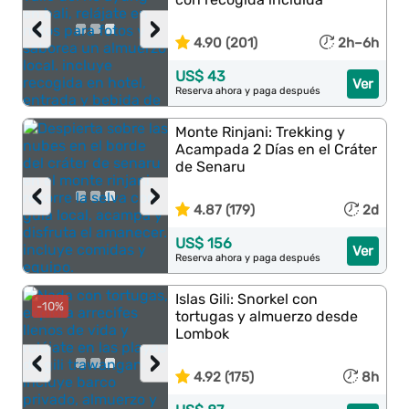
‹
›
4.90 (201)
2h–6h
US$ 43
Ver
Reserva ahora y paga después
Monte Rinjani: Trekking y
Acampada 2 Días en el Cráter
de Senaru
‹
›
4.87 (179)
2d
US$ 156
Ver
Reserva ahora y paga después
Islas Gili: Snorkel con
-10%
tortugas y almuerzo desde
Lombok
‹
›
4.92 (175)
8h