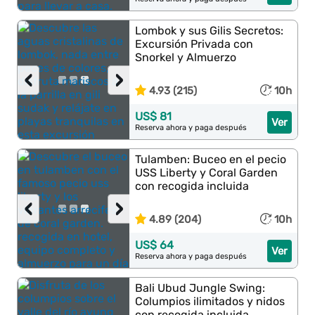
Lombok y sus Gilis Secretos:
Excursión Privada con
Snorkel y Almuerzo
‹
›
4.93 (215)
10h
US$ 81
Ver
Reserva ahora y paga después
Tulamben: Buceo en el pecio
USS Liberty y Coral Garden
con recogida incluida
‹
›
4.89 (204)
10h
US$ 64
Ver
Reserva ahora y paga después
Bali Ubud Jungle Swing:
Columpios ilimitados y nidos
con recogida incluida