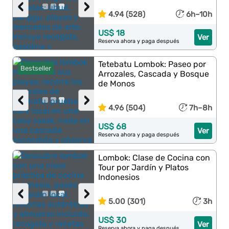
‹
›
4.94 (528)
6h–10h
US$ 18
Ver
Reserva ahora y paga después
Tetebatu Lombok: Paseo por
Bestseller
Arrozales, Cascada y Bosque
de Monos
‹
›
4.96 (504)
7h–8h
US$ 68
Ver
Reserva ahora y paga después
Lombok: Clase de Cocina con
Tour por Jardín y Platos
Indonesios
‹
›
5.00 (301)
3h
US$ 30
Ver
Reserva ahora y paga después