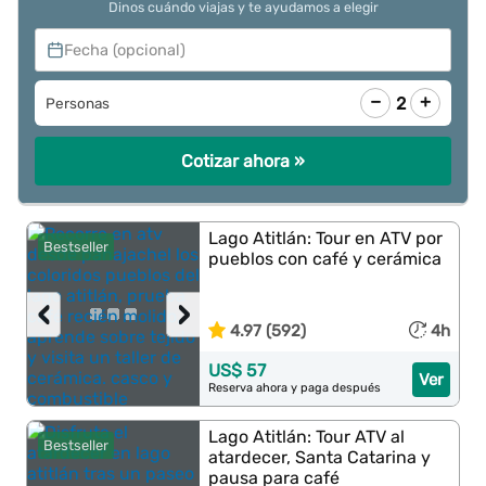
Dinos cuándo viajas y te ayudamos a elegir
Fecha (opcional)
−
+
2
Personas
Cotizar ahora »
Lago Atitlán: Tour en ATV por
Bestseller
pueblos con café y cerámica
‹
›
4.97 (592)
4h
US$ 57
Ver
Reserva ahora y paga después
Lago Atitlán: Tour ATV al
Bestseller
atardecer, Santa Catarina y
pausa para café