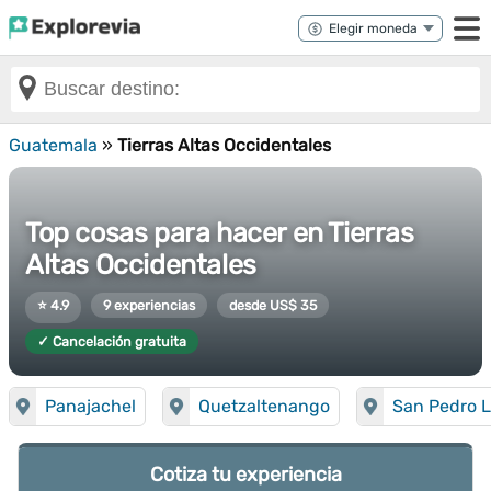
Guatemala
»
Tierras Altas Occidentales
Top cosas para hacer en Tierras
Altas Occidentales
⭐ 4.9
9 experiencias
desde US$ 35
✓ Cancelación gratuita
Panajachel
Quetzaltenango
San Pedro 
Cotiza tu experiencia