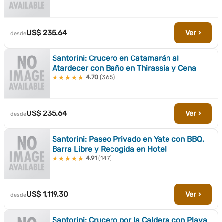
US$ 235.64
Ver ›
desde
Santorini: Crucero en Catamarán al
Atardecer con Baño en Thirassia y Cena
4.70
(365)
★★★★★
★★★★★
US$ 235.64
Ver ›
desde
Santorini: Paseo Privado en Yate con BBQ,
Barra Libre y Recogida en Hotel
4.91
(147)
★★★★★
★★★★★
US$ 1,119.30
Ver ›
desde
Santorini: Crucero por la Caldera con Playa