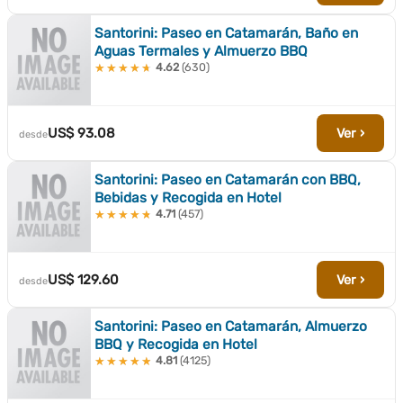
Santorini: Paseo en Catamarán, Baño en
Aguas Termales y Almuerzo BBQ
4.62
(630)
★★★★★
★★★★★
US$ 93.08
Ver ›
desde
Santorini: Paseo en Catamarán con BBQ,
Bebidas y Recogida en Hotel
4.71
(457)
★★★★★
★★★★★
US$ 129.60
Ver ›
desde
Santorini: Paseo en Catamarán, Almuerzo
BBQ y Recogida en Hotel
4.81
(4125)
★★★★★
★★★★★