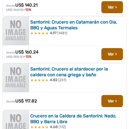
US$ 140.21
desde
Ver ›
US$ 164.95
-15%
Santorini: Crucero en Catamarán con Oia,
BBQ y Aguas Termales
4.97
(1481)
★★★★★
★★★★★
US$ 160.24
desde
Ver ›
US$ 188.51
-15%
Santorini: Crucero al atardecer por la
caldera con cena griega y baño
4.82
(231)
★★★★★
★★★★★
US$ 117.82
Ver ›
desde
Crucero en la Caldera de Santorini: Nado,
BBQ y Barra Libre
4.68
(172)
★★★★★
★★★★★