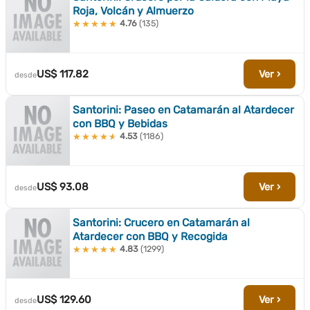
Roja, Volcán y Almuerzo
4.76
(135)
★★★★★
★★★★★
US$ 117.82
Ver ›
desde
Santorini: Paseo en Catamarán al Atardecer
con BBQ y Bebidas
4.53
(1186)
★★★★★
★★★★★
US$ 93.08
Ver ›
desde
Santorini: Crucero en Catamarán al
Atardecer con BBQ y Recogida
4.83
(1299)
★★★★★
★★★★★
US$ 129.60
Ver ›
desde