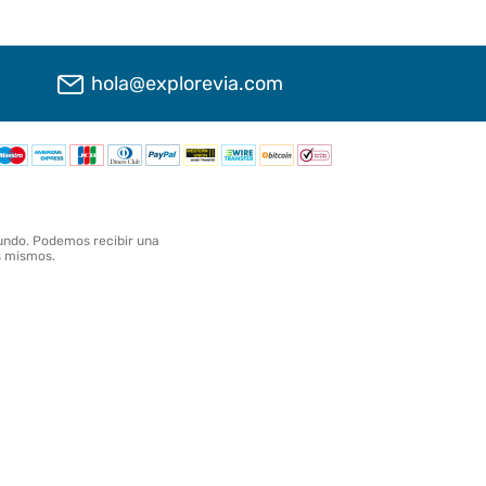
hola@explorevia.com
undo. Podemos recibir una
os mismos.