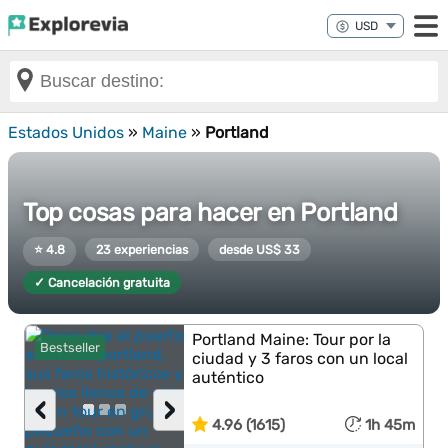
Estados Unidos
»
Maine
»
Portland
Top cosas para hacer en Portland
⭐ 4.8
23 experiencias
desde US$ 33
✓ Cancelación gratuita
Portland Maine: Tour por la
Bestseller
ciudad y 3 faros con un local
auténtico
‹
›
4.96 (1615)
1h 45m