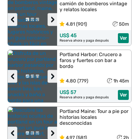
camión de bomberos vintage
y relatos locales
‹
›
4.81 (901)
50m
US$ 45
Ver
Reserva ahora y paga después
Portland Harbor: Crucero a
faros y fuertes con bar a
bordo
‹
›
4.80 (779)
1h 45m
US$ 57
Ver
Reserva ahora y paga después
Portland Maine: Tour a pie por
historias locales
desconocidas
‹
›
4.97 (581)
2h