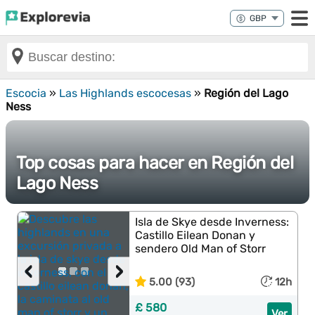
Escocia
»
Las Highlands escocesas
»
Región del Lago
Ness
Top cosas para hacer en Región del
Lago Ness
Isla de Skye desde Inverness:
Castillo Eilean Donan y
sendero Old Man of Storr
‹
›
5.00 (93)
12h
£ 580
Ver