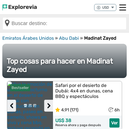
Emiratos Árabes Unidos
»
Abu Dabi
»
Madinat Zayed
Top cosas para hacer en Madinat
Zayed
Safari por el desierto de
Bestseller
Dubái: 4x4 en dunas, cena
BBQ y espectáculos
‹
›
4.91 (171)
6h
US$ 38
Ver
Reserva ahora y paga después