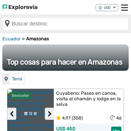
Ecuador
»
Amazonas
Top cosas para hacer en Amazonas
Tena
Cuyabeno: Paseo en canoa,
Bestseller
visita al chamán y lodge en la
selva
‹
›
4.97 (358)
4d
US$ 450