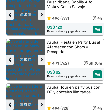
Bushiribana, Capilla Alto
Vista y Costa Salvaje
‹
›
4.96 (777)
4h
US$ 120
Ver
Reserva ahora y paga después
Aruba: Fiesta en Party Bus al
Atardecer con Shots y
Recogida
‹
›
4.71 (762)
3h 30m
US$ 82
Ver
Reserva ahora y paga después
Aruba: Tour en party bus con
DJ y cócteles ilimitados
‹
›
4.94 (728)
4h