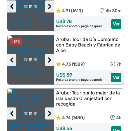
‹
›
4.91 (1610)
4h 30m
US$ 78
Ver
Reserva ahora y paga después
Aruba: Tour de Día Completo
-15%
con Baby Beach y Fábrica de
Aloe
‹
›
4.73 (1589)
7h
US$ 59
Ver
Reserva ahora y paga después
Aruba: Tour por lo mejor de la
isla desde Oranjestad con
recogida
‹
›
4.74 (1480)
4h
US$ 55