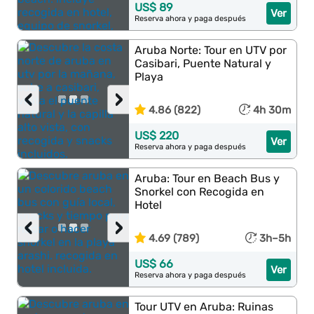
US$ 89
Ver
Reserva ahora y paga después
Aruba Norte: Tour en UTV por
Casibari, Puente Natural y
Playa
‹
›
4.86 (822)
4h 30m
US$ 220
Ver
Reserva ahora y paga después
Aruba: Tour en Beach Bus y
Snorkel con Recogida en
Hotel
‹
›
4.69 (789)
3h–5h
US$ 66
Ver
Reserva ahora y paga después
Tour UTV en Aruba: Ruinas