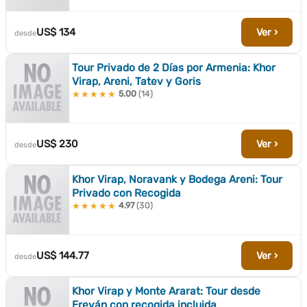
US$ 134
Ver ›
desde
Tour Privado de 2 Días por Armenia: Khor
Virap, Areni, Tatev y Goris
5.00
(14)
★★★★★
★★★★★
US$ 230
Ver ›
desde
Khor Virap, Noravank y Bodega Areni: Tour
Privado con Recogida
4.97
(30)
★★★★★
★★★★★
US$ 144.77
Ver ›
desde
Khor Virap y Monte Ararat: Tour desde
Ereván con recogida incluida