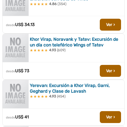
4.86
(354)
★★★★★
★★★★★
US$ 34.13
Ver ›
desde
Khor Virap, Noravank y Tatev: Excursión de
un día con teleférico Wings of Tatev
4.93
(609)
★★★★★
★★★★★
US$ 73
Ver ›
desde
Yerevan: Excursión a Khor Virap, Garni,
Geghard y Clase de Lavash
4.93
(454)
★★★★★
★★★★★
US$ 41
Ver ›
desde