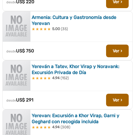
US$ 220
Ver ›
desde
Armenia: Cultura y Gastronomía desde
Yerevan
5.00
(35)
★★★★★
★★★★★
US$ 750
Ver ›
desde
Yereván a Tatev, Khor Virap y Noravank:
Excursión Privada de Día
4.94
(152)
★★★★★
★★★★★
US$ 291
Ver ›
desde
Yerevan: Excursión a Khor Virap, Garni y
Geghard con recogida incluida
4.94
(308)
★★★★★
★★★★★