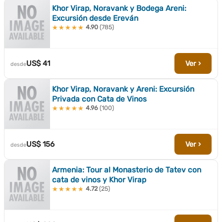
Khor Virap, Noravank y Bodega Areni:
Excursión desde Ereván
4.90
(785)
★★★★★
★★★★★
US$ 41
Ver ›
desde
Khor Virap, Noravank y Areni: Excursión
Privada con Cata de Vinos
4.96
(100)
★★★★★
★★★★★
US$ 156
Ver ›
desde
Armenia: Tour al Monasterio de Tatev con
cata de vinos y Khor Virap
4.72
(25)
★★★★★
★★★★★