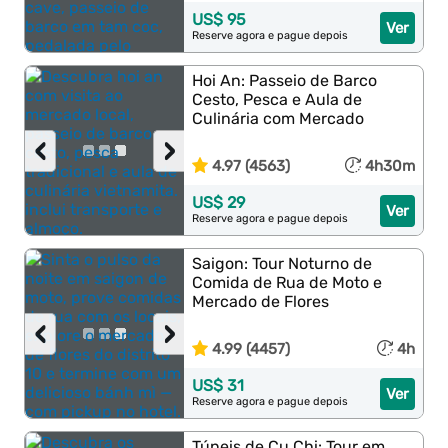
US$ 95
Ver
Reserve agora e pague depois
Hoi An: Passeio de Barco
Cesto, Pesca e Aula de
Culinária com Mercado
‹
›
4.97 (4563)
4h30m
US$ 29
Ver
Reserve agora e pague depois
Saigon: Tour Noturno de
Comida de Rua de Moto e
Mercado de Flores
‹
›
4.99 (4457)
4h
US$ 31
Ver
Reserve agora e pague depois
Túneis de Cu Chi: Tour em