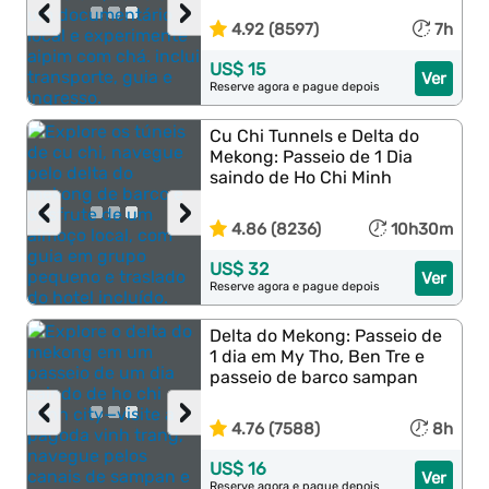
‹
›
4.92 (8597)
7h
US$ 15
Ver
Reserve agora e pague depois
Cu Chi Tunnels e Delta do
Mekong: Passeio de 1 Dia
saindo de Ho Chi Minh
‹
›
4.86 (8236)
10h30m
US$ 32
Ver
Reserve agora e pague depois
Delta do Mekong: Passeio de
1 dia em My Tho, Ben Tre e
passeio de barco sampan
‹
›
4.76 (7588)
8h
US$ 16
Ver
Reserve agora e pague depois