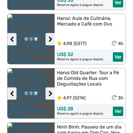
US$ 35
Ver
Reserve agora e pague depois
Hanoi: Aula de Culinária,
Mercado e Café com Ovo
‹
›
4.98 (5377)
4h
US$ 32
Ver
Reserve agora e pague depois
Hanoi Old Quarter: Tour a Pé
de Comida de Rua com
Degustações Locais
‹
›
4.97 (5214)
3h
US$ 28
Ver
Reserve agora e pague depois
Ninh Binh: Passeio de um dia
com barco em Tam Coc, Hoa