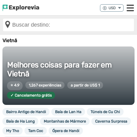
Vietnã
Melhores coisas para fazer em
Vietnã
⭐ 4.9
1,267 experiências
a partir de US$ 1
✓ Cancelamento grátis
Bairro Antigo de Hanói
Baía de Lan Ha
Túneis de Cu Chi
Baía de Ha Long
Montanhas de Mármore
Caverna Surpresa
My Tho
Tam Coc
Ópera de Hanói