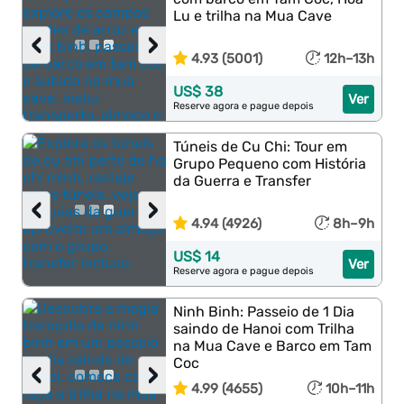
Lu e trilha na Mua Cave
‹
›
4.93 (5001)
12h–13h
US$ 38
Ver
Reserve agora e pague depois
Túneis de Cu Chi: Tour em
Grupo Pequeno com História
da Guerra e Transfer
‹
›
4.94 (4926)
8h–9h
US$ 14
Ver
Reserve agora e pague depois
Ninh Binh: Passeio de 1 Dia
saindo de Hanoi com Trilha
na Mua Cave e Barco em Tam
Coc
‹
›
4.99 (4655)
10h–11h