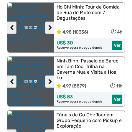
Ho Chi Minh: Tour de Comida
de Rua de Moto com 7
Degustações
‹
›
4.98 (10336)
4h
US$ 30
Ver
Reserve agora e pague depois
Ninh Binh: Passeio de Barco
em Tam Coc, Trilha na
Caverna Mua e Visita a Hoa
Lu
‹
›
4.97 (8879)
11h
US$ 83
Ver
Reserve agora e pague depois
Túneis de Cu Chi: Tour em
Grupo Pequeno com Pickup e
Exploração