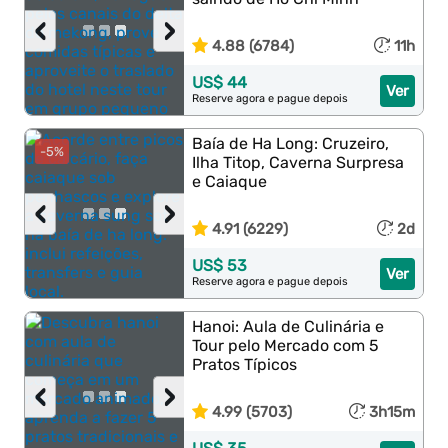
‹
›
4.88 (6784)
11h
US$ 44
Ver
Reserve agora e pague depois
Baía de Ha Long: Cruzeiro,
-5%
Ilha Titop, Caverna Surpresa
e Caiaque
‹
›
4.91 (6229)
2d
US$ 53
Ver
Reserve agora e pague depois
Hanoi: Aula de Culinária e
Tour pelo Mercado com 5
Pratos Típicos
‹
›
4.99 (5703)
3h15m