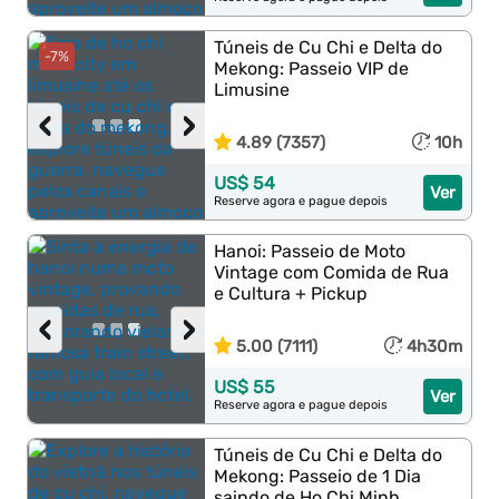
Túneis de Cu Chi e Delta do
-7%
Mekong: Passeio VIP de
Limusine
‹
›
4.89 (7357)
10h
US$ 54
Ver
Reserve agora e pague depois
Hanoi: Passeio de Moto
Vintage com Comida de Rua
e Cultura + Pickup
‹
›
5.00 (7111)
4h30m
US$ 55
Ver
Reserve agora e pague depois
Túneis de Cu Chi e Delta do
Mekong: Passeio de 1 Dia
saindo de Ho Chi Minh