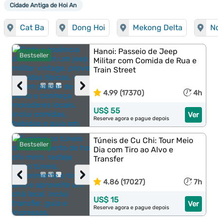
Cidade Antiga de Hoi An
Cat Ba
Dong Hoi
Mekong Delta
N
Hanoi: Passeio de Jeep
Bestseller
Militar com Comida de Rua e
Train Street
‹
›
4.99 (17370)
4h
US$ 55
Ver
Reserve agora e pague depois
Túneis de Cu Chi: Tour Meio
Bestseller
Dia com Tiro ao Alvo e
Transfer
‹
›
4.86 (17027)
7h
US$ 15
Ver
Reserve agora e pague depois