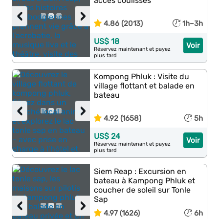
accès coulisses
‹
›
4.86 (2013)
1h–3h
US$ 18
Voir
Réservez maintenant et payez
plus tard
Kompong Phluk : Visite du
village flottant et balade en
bateau
‹
›
4.92 (1658)
5h
US$ 24
Voir
Réservez maintenant et payez
plus tard
Siem Reap : Excursion en
bateau à Kampong Phluk et
coucher de soleil sur Tonle
Sap
‹
›
4.97 (1626)
6h