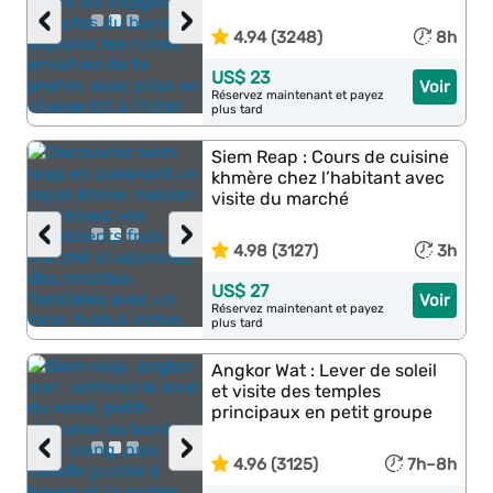
‹
›
4.94 (3248)
8h
US$ 23
Voir
Réservez maintenant et payez
plus tard
Siem Reap : Cours de cuisine
khmère chez l’habitant avec
visite du marché
‹
›
4.98 (3127)
3h
US$ 27
Voir
Réservez maintenant et payez
plus tard
Angkor Wat : Lever de soleil
et visite des temples
principaux en petit groupe
‹
›
4.96 (3125)
7h–8h