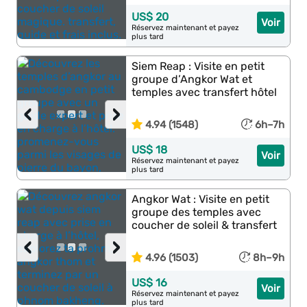
US$ 20
Voir
Réservez maintenant et payez
plus tard
Siem Reap : Visite en petit
groupe d’Angkor Wat et
temples avec transfert hôtel
‹
›
4.94 (1548)
6h–7h
US$ 18
Voir
Réservez maintenant et payez
plus tard
Angkor Wat : Visite en petit
groupe des temples avec
coucher de soleil & transfert
‹
›
4.96 (1503)
8h–9h
US$ 16
Voir
Réservez maintenant et payez
plus tard