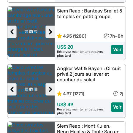
Siem Reap : Banteay Srei et 5
temples en petit groupe
‹
›
4.95 (1280)
7h–8h
US$ 20
Voir
Réservez maintenant et payez
plus tard
Angkor Wat & Bayon : Circuit
privé 2 jours au lever et
coucher du soleil
‹
›
4.97 (1271)
2j
US$ 49
Voir
Réservez maintenant et payez
plus tard
Siem Reap : Mont Kulen,
Beng Mealea & Tonle Sap en