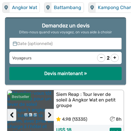
Angkor Wat
Battambang
Kampong Cha
Demandez un devis
Dites-nous quand vous voyagez, on vous aide à choisir
Date (optionnelle)
−
+
2
Voyageurs
Devis maintenant »
Siem Reap : Tour lever de
Bestseller
soleil à Angkor Wat en petit
groupe
‹
›
4.98 (13335)
8h
US$ 18