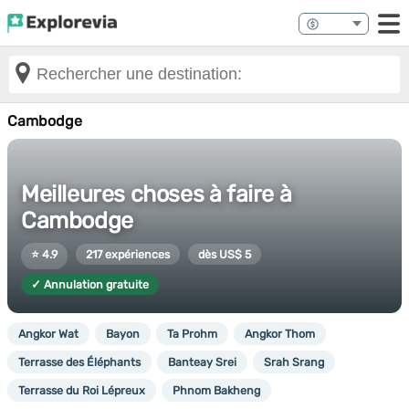
Cambodge
Meilleures choses à faire à
Cambodge
⭐ 4.9
217 expériences
dès US$ 5
✓ Annulation gratuite
Angkor Wat
Bayon
Ta Prohm
Angkor Thom
Terrasse des Éléphants
Banteay Srei
Srah Srang
Terrasse du Roi Lépreux
Phnom Bakheng