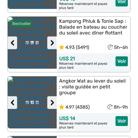
Voir
Réservez maintenant et payez
plus tard
Kampong Phluk & Tonle Sap :
Bestseller
Balade en bateau au coucher
du soleil avec dîner flottant
‹
›
4.93 (5491)
5h–6h
US$ 21
Voir
Réservez maintenant et payez
plus tard
Angkor Wat au lever du soleil
: visite guidée en petit
groupe
‹
›
4.97 (4385)
8h–9h
US$ 14
Voir
Réservez maintenant et payez
plus tard