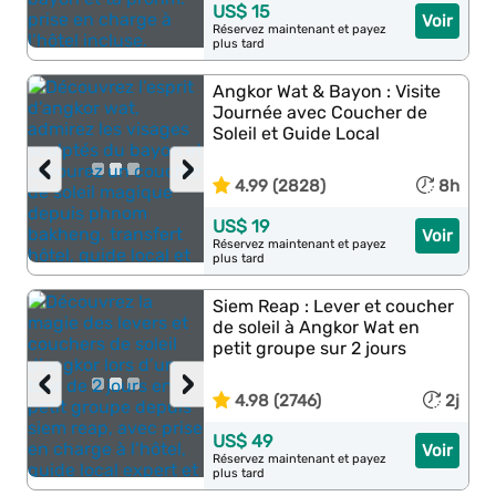
US$ 15
Voir
Réservez maintenant et payez
plus tard
Angkor Wat & Bayon : Visite
Journée avec Coucher de
Soleil et Guide Local
‹
›
4.99 (2828)
8h
US$ 19
Voir
Réservez maintenant et payez
plus tard
Siem Reap : Lever et coucher
de soleil à Angkor Wat en
petit groupe sur 2 jours
‹
›
4.98 (2746)
2j
US$ 49
Voir
Réservez maintenant et payez
plus tard