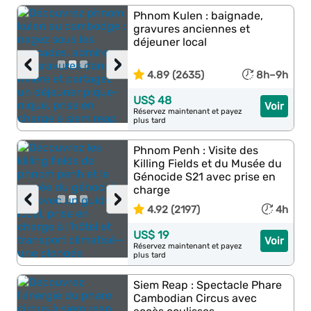
Phnom Kulen : baignade,
gravures anciennes et
déjeuner local
‹
›
4.89 (2635)
8h–9h
US$ 48
Voir
Réservez maintenant et payez
plus tard
Phnom Penh : Visite des
Killing Fields et du Musée du
Génocide S21 avec prise en
charge
‹
›
4.92 (2197)
4h
US$ 19
Voir
Réservez maintenant et payez
plus tard
Siem Reap : Spectacle Phare
Cambodian Circus avec