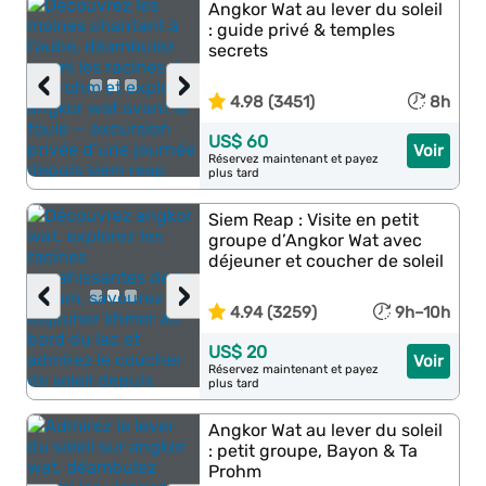
Angkor Wat au lever du soleil
: guide privé & temples
secrets
‹
›
4.98 (3451)
8h
US$ 60
Voir
Réservez maintenant et payez
plus tard
Siem Reap : Visite en petit
groupe d’Angkor Wat avec
déjeuner et coucher de soleil
‹
›
4.94 (3259)
9h–10h
US$ 20
Voir
Réservez maintenant et payez
plus tard
Angkor Wat au lever du soleil
: petit groupe, Bayon & Ta
Prohm