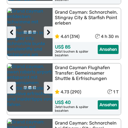
Grand Cayman: Schnorcheln,
Stingray City & Starfish Point
erleben
‹
›
4.61 (314)
4 h 30 m
US$ 85
Ansehen
Jetzt buchen & später
bezahlen
Grand Cayman Flughafen
Transfer: Gemeinsamer
Shuttle & Erfrischungen
‹
›
4.73 (290)
1 T
US$ 40
Ansehen
Jetzt buchen & später
bezahlen
Grand Cayman: Schnorcheln