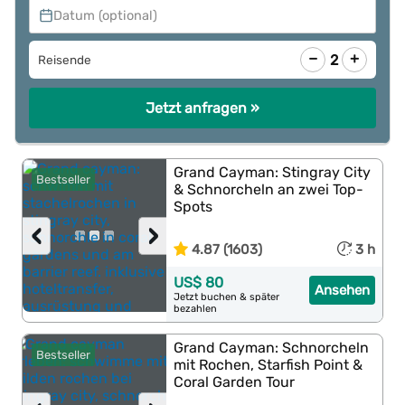
Datum (optional)
−
+
2
Reisende
Jetzt anfragen »
Grand Cayman: Stingray City
Bestseller
& Schnorcheln an zwei Top-
Spots
‹
›
4.87 (1603)
3 h
US$ 80
Ansehen
Jetzt buchen & später
bezahlen
Grand Cayman: Schnorcheln
Bestseller
mit Rochen, Starfish Point &
Coral Garden Tour