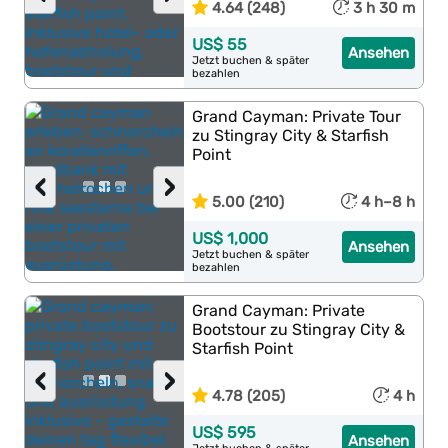
4.64 (248)
3 h 30 m
US$ 55
Ansehen
Jetzt buchen & später
bezahlen
Grand Cayman: Private Tour
zu Stingray City & Starfish
Point
‹
›
5.00 (210)
4 h–8 h
US$ 1,000
Ansehen
Jetzt buchen & später
bezahlen
Grand Cayman: Private
Bootstour zu Stingray City &
Starfish Point
‹
›
4.78 (205)
4 h
US$ 595
Ansehen