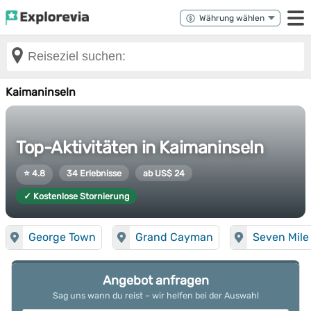
Kaimaninseln
Top-Aktivitäten in Kaimaninseln
⭐ 4.8
34 Erlebnisse
ab US$ 24
✓ Kostenlose Stornierung
George Town
Grand Cayman
Seven Mile
Angebot anfragen
Sag uns wann du reist – wir helfen bei der Auswahl