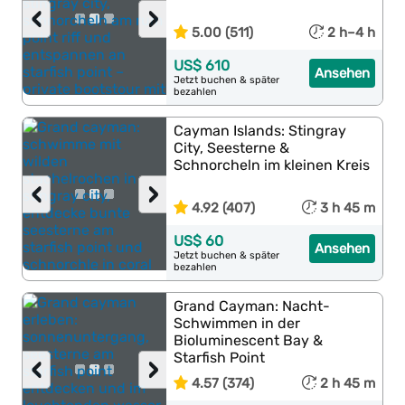
‹
›
5.00 (511)
2 h–4 h
US$ 610
Ansehen
Jetzt buchen & später
bezahlen
Cayman Islands: Stingray
City, Seesterne &
Schnorcheln im kleinen Kreis
‹
›
4.92 (407)
3 h 45 m
US$ 60
Ansehen
Jetzt buchen & später
bezahlen
Grand Cayman: Nacht-
Schwimmen in der
Bioluminescent Bay &
Starfish Point
‹
›
4.57 (374)
2 h 45 m