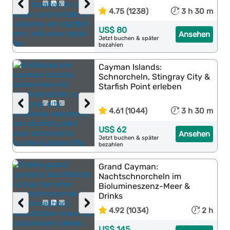
‹
›
4.75 (1238)
3 h 30 m
US$ 80
Ansehen
Jetzt buchen & später
bezahlen
Cayman Islands:
Schnorcheln, Stingray City &
Starfish Point erleben
‹
›
4.61 (1044)
3 h 30 m
US$ 62
Ansehen
Jetzt buchen & später
bezahlen
Grand Cayman:
Nachtschnorcheln im
Biolumineszenz-Meer &
Drinks
‹
›
4.92 (1034)
2 h
US$ 145