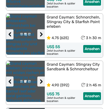
Ansehen
Jetzt buchen & später
bezahlen
Grand Cayman: Schnorcheln,
Stingray City & Starfish Point
erleben
‹
›
4.75 (625)
3 h 30 m
US$ 55
Ansehen
Jetzt buchen & später
bezahlen
Grand Cayman: Stingray City
Sandbank & Schnorcheltour
‹
›
4.90 (592)
2 h 45 m
US$ 75
Ansehen
Jetzt buchen & später
bezahlen