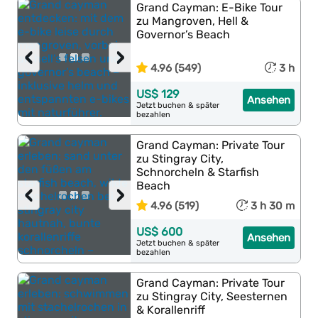
Grand Cayman: E-Bike Tour
zu Mangroven, Hell &
Governor’s Beach
‹
›
4.96 (549)
3 h
US$ 129
Ansehen
Jetzt buchen & später
bezahlen
Grand Cayman: Private Tour
zu Stingray City,
Schnorcheln & Starfish
Beach
‹
›
4.96 (519)
3 h 30 m
US$ 600
Ansehen
Jetzt buchen & später
bezahlen
Grand Cayman: Private Tour
zu Stingray City, Seesternen
& Korallenriff