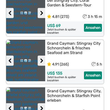
bei Stingray City, Coral
Garden & Seestern-Tour
‹
›
4.81 (273)
3 h 15 m
US$ 69
Ansehen
Jetzt buchen & später
bezahlen
Grand Cayman: Stingray City
Schnorcheln & frisches
Seafood am Strand
‹
›
4.91 (265)
5 h
US$ 135
Ansehen
Jetzt buchen & später
bezahlen
Grand Cayman: Stingray City,
Schnorcheln & Starfish Point
erleben
‹
›