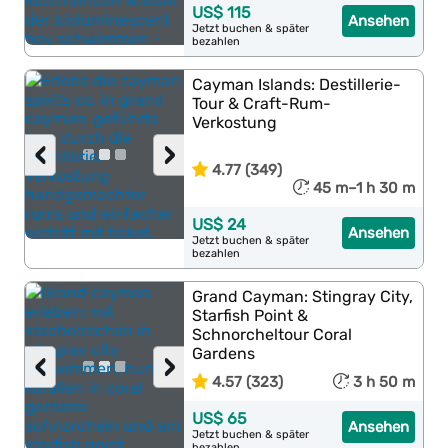
US$ 115
Ansehen
Jetzt buchen & später
bezahlen
Cayman Islands: Destillerie-
Tour & Craft-Rum-
Verkostung
‹
›
4.77 (349)
45 m–1 h 30 m
US$ 24
Ansehen
Jetzt buchen & später
bezahlen
Grand Cayman: Stingray City,
Starfish Point &
Schnorcheltour Coral
Gardens
‹
›
4.57 (323)
3 h 50 m
US$ 65
Ansehen
Jetzt buchen & später
bezahlen