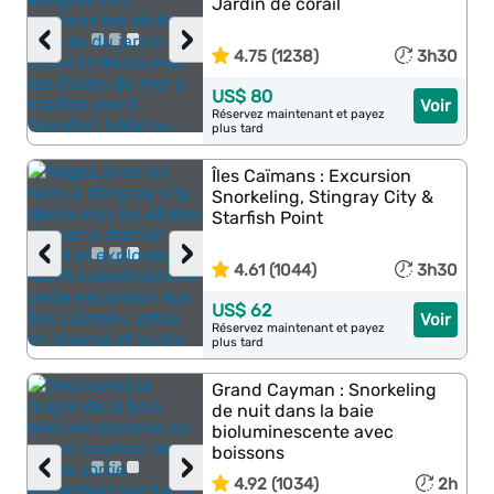
Jardin de corail
‹
›
4.75 (1238)
3h30
US$ 80
Voir
Réservez maintenant et payez
plus tard
Îles Caïmans : Excursion
Snorkeling, Stingray City &
Starfish Point
‹
›
4.61 (1044)
3h30
US$ 62
Voir
Réservez maintenant et payez
plus tard
Grand Cayman : Snorkeling
de nuit dans la baie
bioluminescente avec
boissons
‹
›
4.92 (1034)
2h