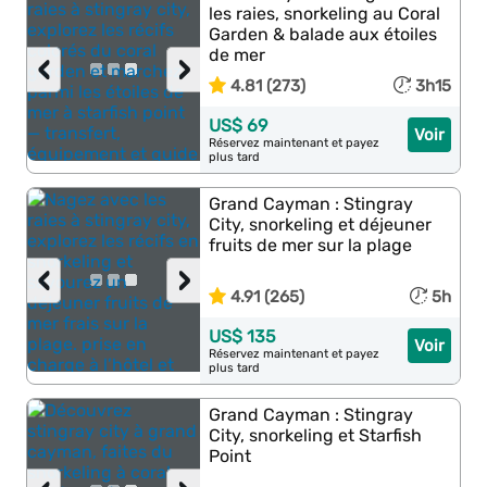
les raies, snorkeling au Coral
Garden & balade aux étoiles
de mer
‹
›
4.81 (273)
3h15
US$ 69
Voir
Réservez maintenant et payez
plus tard
Grand Cayman : Stingray
City, snorkeling et déjeuner
fruits de mer sur la plage
‹
›
4.91 (265)
5h
US$ 135
Voir
Réservez maintenant et payez
plus tard
Grand Cayman : Stingray
City, snorkeling et Starfish
Point