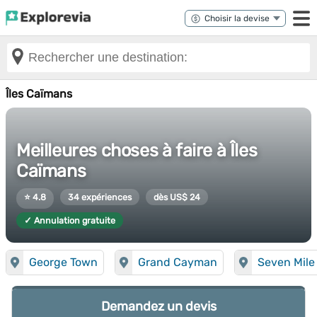
Îles Caïmans
Meilleures choses à faire à Îles
Caïmans
⭐ 4.8
34 expériences
dès US$ 24
✓ Annulation gratuite
George Town
Grand Cayman
Seven Mile
Demandez un devis