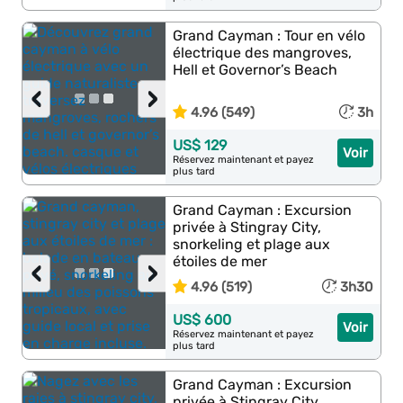
Grand Cayman : Tour en vélo
électrique des mangroves,
Hell et Governor’s Beach
‹
›
4.96 (549)
3h
US$ 129
Voir
Réservez maintenant et payez
plus tard
Grand Cayman : Excursion
privée à Stingray City,
snorkeling et plage aux
étoiles de mer
‹
›
4.96 (519)
3h30
US$ 600
Voir
Réservez maintenant et payez
plus tard
Grand Cayman : Excursion
privée à Stingray City,