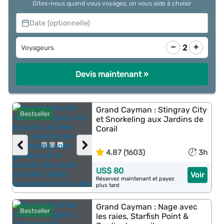
Dites-nous quand vous voyagez, on vous aide à choisir
Date (optionnelle)
−
+
2
Voyageurs
Devis maintenant »
Grand Cayman : Stingray City
Bestseller
et Snorkeling aux Jardins de
Corail
‹
›
4.87 (1603)
3h
US$ 80
Voir
Réservez maintenant et payez
plus tard
Grand Cayman : Nage avec
Bestseller
les raies, Starfish Point &