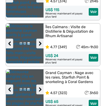
4.57 (374)
2h45
US$ 115
Voir
Réservez maintenant et payez
plus tard
Îles Caïmans : Visite de
Distillerie & Dégustation de
Rhum Artisanal
‹
›
4.77 (349)
45m–1h30
US$ 24
Voir
Réservez maintenant et payez
plus tard
Grand Cayman : Nage avec
les raies, Starfish Point &
snorkeling à Coral Gardens
‹
›
4.57 (323)
3h50
US$ 65
Voir
Réservez maintenant et payez