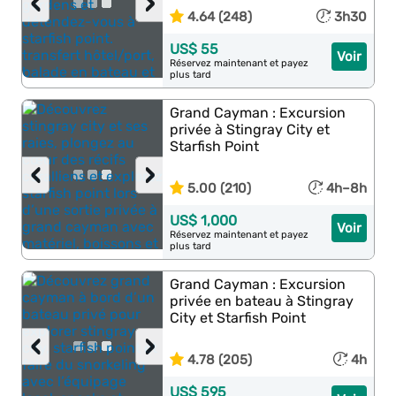
‹
›
4.64 (248)
3h30
US$ 55
Voir
Réservez maintenant et payez
plus tard
Grand Cayman : Excursion
privée à Stingray City et
Starfish Point
‹
›
5.00 (210)
4h–8h
US$ 1,000
Voir
Réservez maintenant et payez
plus tard
Grand Cayman : Excursion
privée en bateau à Stingray
City et Starfish Point
‹
›
4.78 (205)
4h
US$ 595