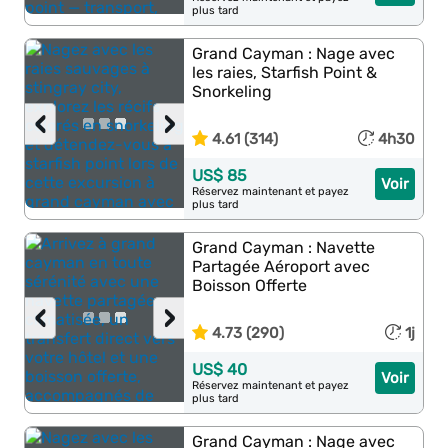
plus tard
Grand Cayman : Nage avec
les raies, Starfish Point &
Snorkeling
‹
›
4.61 (314)
4h30
US$ 85
Voir
Réservez maintenant et payez
plus tard
Grand Cayman : Navette
Partagée Aéroport avec
Boisson Offerte
‹
›
4.73 (290)
1j
US$ 40
Voir
Réservez maintenant et payez
plus tard
Grand Cayman : Nage avec