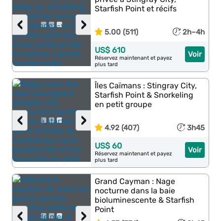
Starfish Point et récifs
‹
›
5.00 (511)
2h–4h
US$ 610
Voir
Réservez maintenant et payez
plus tard
Îles Caïmans : Stingray City,
Starfish Point & Snorkeling
en petit groupe
‹
›
4.92 (407)
3h45
US$ 60
Voir
Réservez maintenant et payez
plus tard
Grand Cayman : Nage
nocturne dans la baie
bioluminescente & Starfish
Point
‹
›