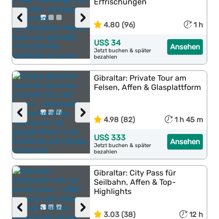
Erfrischungen
‹
›
4.80 (96)
1 h
US$ 34
Ansehen
Jetzt buchen & später
bezahlen
Gibraltar: Private Tour am
Felsen, Affen & Glasplattform
‹
›
4.98 (82)
1 h 45 m
US$ 333
Ansehen
Jetzt buchen & später
bezahlen
Gibraltar: City Pass für
Seilbahn, Affen & Top-
Highlights
‹
›
3.03 (38)
12 h