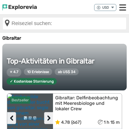
Gibraltar
Top-Aktivitäten in Gibraltar
⭐ 4.7
10 Erlebnisse
ab US$ 34
✓ Kostenlose Stornierung
Gibraltar: Delfinbeobachtung
Bestseller
mit Meeresbiologe und
lokaler Crew
‹
›
4.78 (667)
1 h 15 m