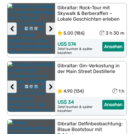
Gibraltar: Rock-Tour mit
Skywalk & Berberaffen –
Lokale Geschichten erleben
‹
›
5.00 (186)
3 h 30 m
US$ 574
Ansehen
Jetzt buchen & später
bezahlen
Gibraltar: Gin-Verkostung in
der Main Street Destillerie
‹
›
4.90 (134)
1 h
US$ 34
Ansehen
Jetzt buchen & später
bezahlen
Gibraltar Delfinbeobachtung:
Blaue Bootstour mit