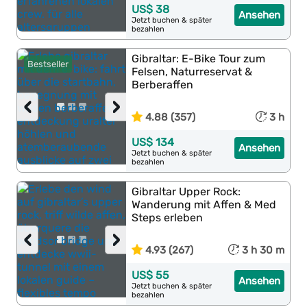
US$ 38
Ansehen
Jetzt buchen & später
bezahlen
Gibraltar: E-Bike Tour zum
Bestseller
Felsen, Naturreservat &
Berberaffen
‹
›
4.88 (357)
3 h
US$ 134
Ansehen
Jetzt buchen & später
bezahlen
Gibraltar Upper Rock:
Wanderung mit Affen & Med
Steps erleben
‹
›
4.93 (267)
3 h 30 m
US$ 55
Ansehen
Jetzt buchen & später
bezahlen