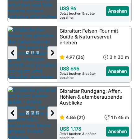
US$ 96
Ansehen
Jetzt buchen & später
bezahlen
Gibraltar: Felsen-Tour mit
Guide & Naturreservat
erleben
‹
›
4.97 (36)
3 h 30 m
US$ 695
Ansehen
Jetzt buchen & später
bezahlen
Gibraltar Rundgang: Affen,
Höhlen & atemberaubende
Ausblicke
‹
›
4.86 (21)
1 h 45 m
US$ 1,173
Ansehen
Jetzt buchen & später
bezahlen