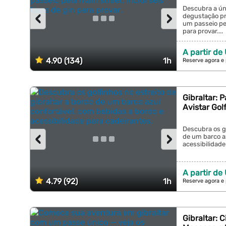
Descubra a úni
‹
›
degustação prá
um passeio pel
para provar....
A partir de
4.90 (134)
1h
Reserve agora e
Gibraltar: 
Avistar Gol
Descubra os go
‹
›
de um barco a
acessibilidade
A partir de
4.79 (92)
1h
Reserve agora e
Gibraltar: C