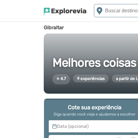
Gibraltar
Melhores coisas 
⭐ 4.7
9 experiências
a partir de
Cote sua experiência
Diga quando você viaja e ajudamos a escolher
Data (opcional)