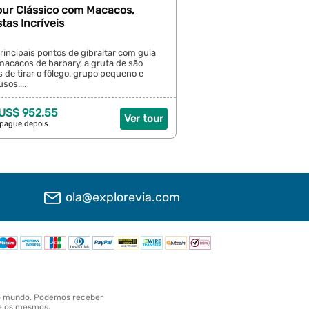
Tour Clássico com Macacos,
tas Incríveis
incipais pontos de gibraltar com guia
macacos de barbary, a gruta de são
s de tirar o fôlego. grupo pequeno e
sos....
 US$ 952.55
Ver tour
 pague depois
ola@explorevia.com
o o mundo. Podemos receber
te os mesmos.