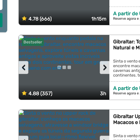
A partir de
4.78 (666)
1h15m
Reserve agora e
Gibraltar: 
Bestseller
Natural e 
Sinta o vento 
‹
›
encontre maca
cavernas antig
continentes. 
A partir de
4.88 (357)
3h
Reserve agora e
Gibraltar U
Macacos e 
Sinta o vento 