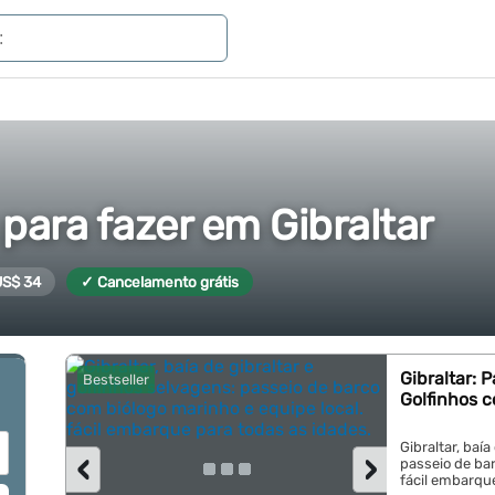
para fazer em Gibraltar
 US$ 34
✓ Cancelamento grátis
Gibraltar: 
Bestseller
Golfinhos 
Gibraltar, baía
‹
›
passeio de bar
fácil embarque