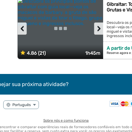
Gibraltar: 
Grutas e Vis
Descubra os pr
‹
›
local—veja os 
miguel e vista
ingressos inclu
A partir de
4.86 (21)
1h45m
Reserve agora e
nejar sua próxima atividade?
Sobre nós e como funciona
 encontrar e comparar experiências reais de fornecedores confiáveis em tod
 por facilitar a reserva, sem custo extra para você: os preços são exatamen