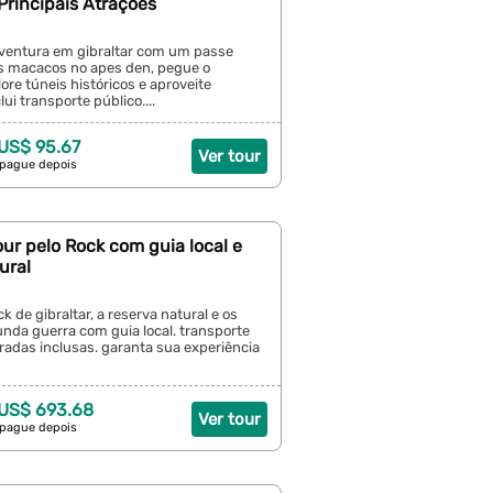
Principais Atrações
ventura em gibraltar com um passe
os macacos no apes den, pegue o
lore túneis históricos e aproveite
ui transporte público....
 US$ 95.67
Ver tour
 pague depois
Tour pelo Rock com guia local e
ural
k de gibraltar, a reserva natural e os
nda guerra com guia local. transporte
tradas inclusas. garanta sua experiência
 US$ 693.68
Ver tour
 pague depois