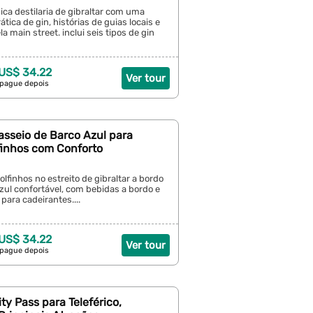
ca destilaria de gibraltar com uma
tica de gin, histórias de guias locais e
a main street. inclui seis tipos de gin
 US$ 34.22
Ver tour
 pague depois
Passeio de Barco Azul para
finhos com Conforto
lfinhos no estreito de gibraltar a bordo
zul confortável, com bebidas a bordo e
 para cadeirantes....
 US$ 34.22
Ver tour
 pague depois
ity Pass para Teleférico,