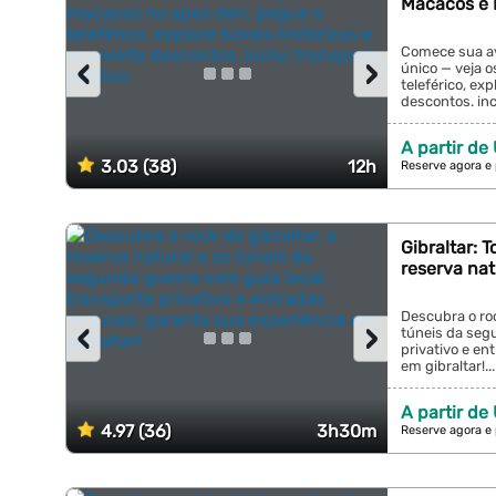
Macacos e 
Comece sua a
‹
›
único — veja 
teleférico, exp
descontos. incl
A partir de
3.03 (38)
12h
Reserve agora e
Gibraltar: 
reserva nat
Descubra o roc
‹
›
túneis da segu
privativo e en
em gibraltar!...
A partir de
4.97 (36)
3h30m
Reserve agora e