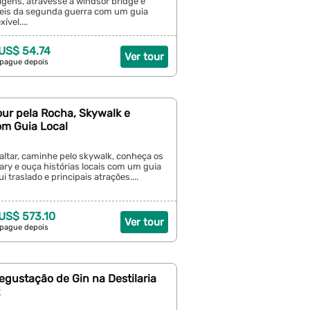
gens, atravesse a windsor bridge e
neis da segunda guerra com um guia
ível....
 US$ 54.74
Ver tour
 pague depois
Tour pela Rocha, Skywalk e
m Guia Local
altar, caminhe pelo skywalk, conheça os
ry e ouça histórias locais com um guia
lui traslado e principais atrações....
 US$ 573.10
Ver tour
 pague depois
Degustação de Gin na Destilaria