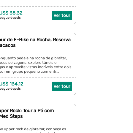
 US$ 38.32
Ver tour
 pague depois
Tour de E-Bike na Rocha, Reserva
Macacos
enquanto pedala na rocha de gibraltar,
cos selvagens, explore túneis e
as e aproveite vistas incríveis entre dois
tour em grupo pequeno com entr...
 US$ 134.12
Ver tour
 pague depois
pper Rock: Tour a Pé com
Med Steps
no upper rock de gibraltar, conheça os