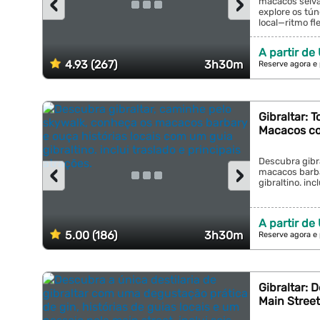
‹
›
macacos selva
explore os tú
local—ritmo flex
A partir de
4.93 (267)
3h30m
Reserve agora e
Gibraltar: 
Macacos co
Descubra gibr
‹
›
macacos barba
gibraltino. inc
A partir de
5.00 (186)
3h30m
Reserve agora e
Gibraltar: 
Main Street