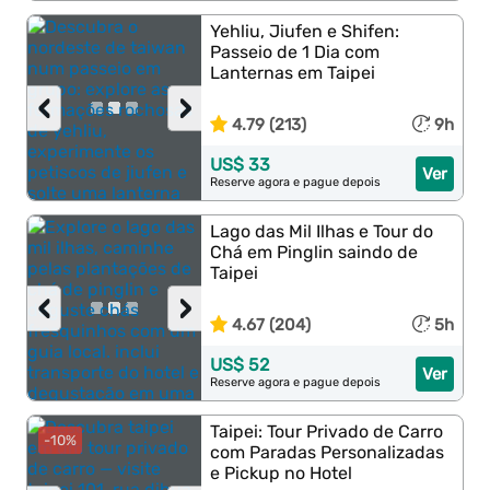
Yehliu, Jiufen e Shifen:
Passeio de 1 Dia com
Lanternas em Taipei
‹
›
4.79 (213)
9h
US$ 33
Ver
Reserve agora e pague depois
Lago das Mil Ilhas e Tour do
Chá em Pinglin saindo de
Taipei
‹
›
4.67 (204)
5h
US$ 52
Ver
Reserve agora e pague depois
Taipei: Tour Privado de Carro
-10%
com Paradas Personalizadas
e Pickup no Hotel