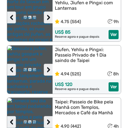
Yehliu, Jiufen e Pingxi com
Lanternas
‹
›
4.75 (554)
9h
US$ 85
Ver
Reserve agora e pague depois
Jiufen, Yehliu e Pingxi:
Passeio Privado de 1 Dia
saindo de Taipei
‹
›
4.94 (525)
8h
US$ 120
Ver
Reserve agora e pague depois
Taipei: Passeio de Bike pela
Manhã com Templos,
Mercados e Café da Manhã
‹
›
4.90 (442)
4h