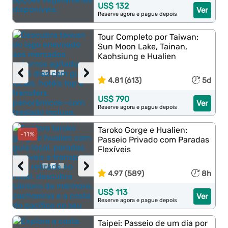
US$ 132
Ver
Reserve agora e pague depois
Tour Completo por Taiwan:
Sun Moon Lake, Tainan,
Kaohsiung e Hualien
‹
›
4.81 (613)
5d
US$ 790
Ver
Reserve agora e pague depois
Taroko Gorge e Hualien:
-11%
Passeio Privado com Paradas
Flexíveis
‹
›
4.97 (589)
8h
US$ 113
Ver
Reserve agora e pague depois
Taipei: Passeio de um dia por