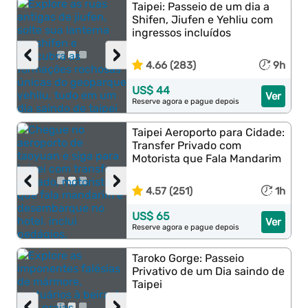
Taipei: Passeio de um dia a
Shifen, Jiufen e Yehliu com
ingressos incluídos
‹
›
4.66 (283)
9h
US$ 44
Ver
Reserve agora e pague depois
Taipei Aeroporto para Cidade:
Transfer Privado com
Motorista que Fala Mandarim
‹
›
4.57 (251)
1h
US$ 65
Ver
Reserve agora e pague depois
Taroko Gorge: Passeio
Privativo de um Dia saindo de
Taipei
‹
›