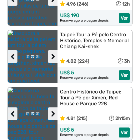
4.96 (246)
12h
US$ 190
Ver
Reserve agora e pague depois
Taipei: Tour a Pé pelo Centro
Histórico, Templos e Memorial
Chiang Kai-shek
‹
›
4.82 (224)
3h
US$ 5
Ver
Reserve agora e pague depois
Centro Histórico de Taipei:
Tour a Pé por Ximen, Red
House e Parque 228
‹
›
4.81 (215)
2h15m
US$ 5
Ver
Reserve agora e pague depois