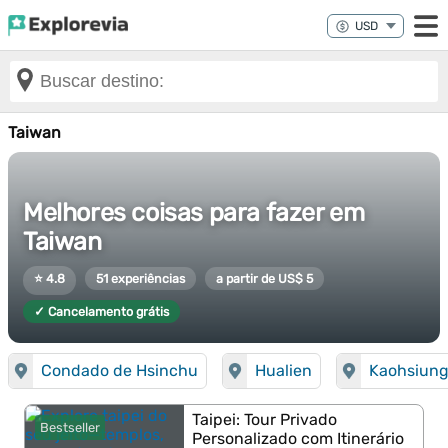
Taiwan
Melhores coisas para fazer em
Taiwan
⭐ 4.8
51 experiências
a partir de US$ 5
✓ Cancelamento grátis
Condado de Hsinchu
Hualien
Kaohsiun
Taipei: Tour Privado
Bestseller
Personalizado com Itinerário