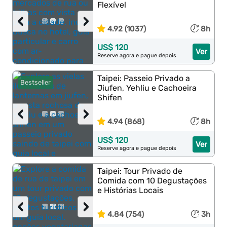
Flexível
‹
›
4.92 (1037)
8h
US$ 120
Ver
Reserve agora e pague depois
Taipei: Passeio Privado a
Bestseller
Jiufen, Yehliu e Cachoeira
Shifen
‹
›
4.94 (868)
8h
US$ 120
Ver
Reserve agora e pague depois
Taipei: Tour Privado de
Comida com 10 Degustações
e Histórias Locais
‹
›
4.84 (754)
3h