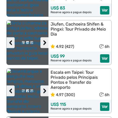
US$ 83
Ver
Reserve agora e pague depois
Jiufen, Cachoeira Shifen &
Pingxi: Tour Privado de Meio
Dia
‹
›
4.92 (427)
6h
US$ 99
Ver
Reserve agora e pague depois
Escala em Taipei: Tour
Privado pelos Principais
Pontos e Transfer do
Aeroporto
‹
›
4.97 (300)
6h
US$ 115
Ver
Reserve agora e pague depois