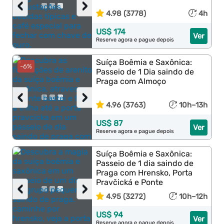
‹
›
4.98 (3778)
4h
US$ 174
Ver
Reserve agora e pague depois
Suíça Boêmia e Saxônica:
-6%
Passeio de 1 Dia saindo de
Praga com Almoço
‹
›
4.96 (3763)
10h–13h
US$ 87
Ver
Reserve agora e pague depois
Suíça Boêmia e Saxônica:
Passeio de 1 dia saindo de
Praga com Hrensko, Porta
Pravčická e Ponte
‹
›
4.95 (3272)
10h–12h
US$ 94
Ver
Reserve agora e pague depois