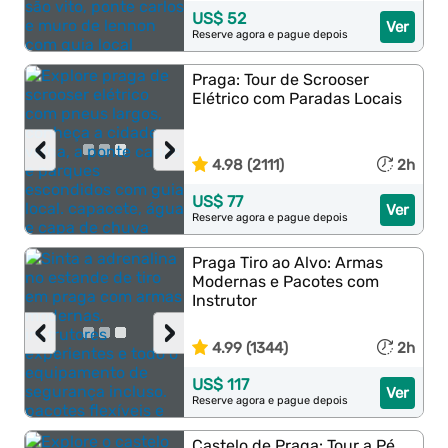
US$ 52
Ver
Reserve agora e pague depois
Praga: Tour de Scrooser
Elétrico com Paradas Locais
‹
›
4.98 (2111)
2h
US$ 77
Ver
Reserve agora e pague depois
Praga Tiro ao Alvo: Armas
Modernas e Pacotes com
Instrutor
‹
›
4.99 (1344)
2h
US$ 117
Ver
Reserve agora e pague depois
Castelo de Praga: Tour a Pé