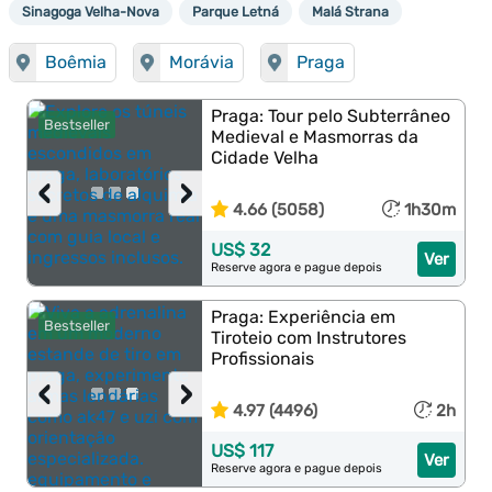
Sinagoga Velha-Nova
Parque Letná
Malá Strana
Boêmia
Morávia
Praga
Praga: Tour pelo Subterrâneo
Bestseller
Medieval e Masmorras da
Cidade Velha
‹
›
4.66 (5058)
1h30m
US$ 32
Ver
Reserve agora e pague depois
Praga: Experiência em
Bestseller
Tiroteio com Instrutores
Profissionais
‹
›
4.97 (4496)
2h
US$ 117
Ver
Reserve agora e pague depois