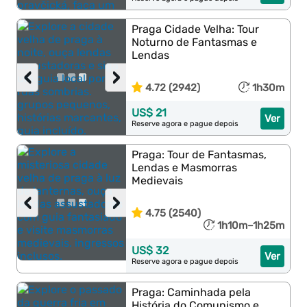
Praga Cidade Velha: Tour
Noturno de Fantasmas e
Lendas
‹
›
4.72 (2942)
1h30m
US$ 21
Ver
Reserve agora e pague depois
Praga: Tour de Fantasmas,
Lendas e Masmorras
Medievais
‹
›
4.75 (2540)
1h10m–1h25m
US$ 32
Ver
Reserve agora e pague depois
Praga: Caminhada pela
História do Comunismo e