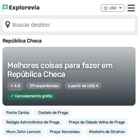
República Checa
Melhores coisas para fazer em
República Checa
⭐ 4.8
211 experiências
a partir de US$ 4
✓ Cancelamento grátis
Ponte Carlos
Castelo de Praga
Relógio Astronômico de Praga
Praça da Cidade Velha de Praga
Muro John Lennon
Praça Venceslau
Mosteiro de Strahov