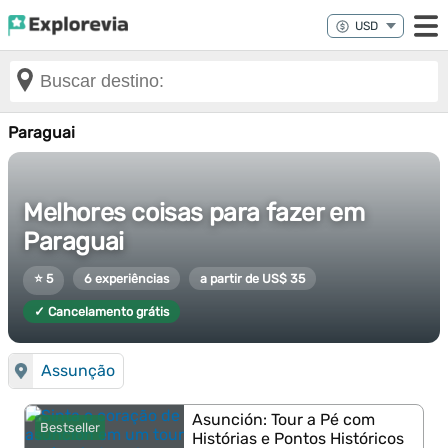
Paraguai
Melhores coisas para fazer em
Paraguai
⭐ 5
6 experiências
a partir de US$ 35
✓ Cancelamento grátis
Assunção
Asunción: Tour a Pé com
Bestseller
Histórias e Pontos Históricos