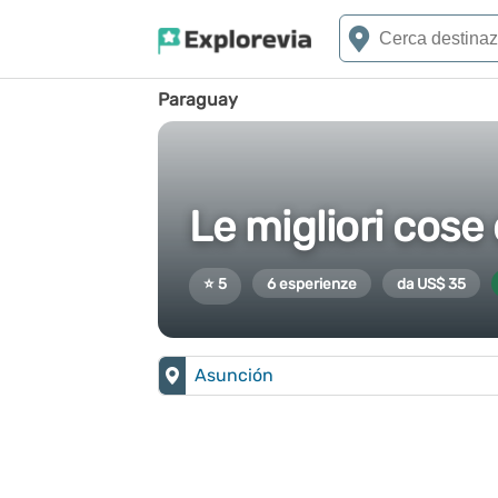
Paraguay
Le migliori cose
⭐ 5
6 esperienze
da US$ 35
Asunción