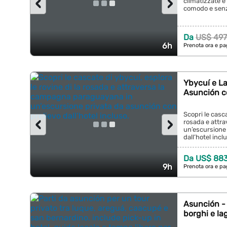
‹
›
climatizzate e 
comodo e senza 
Da
US$ 497
6h
Prenota ora e pa
Ybycuí e La
Asunción c
Scopri le casca
‹
›
rosada e attr
un’escursione 
dall’hotel inclu
Da US$ 88
9h
Prenota ora e pa
Asunción - 
borghi e la