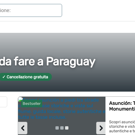
 da fare a Paraguay
✓ Cancellazione gratuita
Asunción: T
Bestseller
Monumenti 
Scopri asunción
‹
›
storiche e vist
autentiche e tu