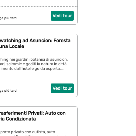
Vedi tour
ga più tardi
dwatching ad Asuncion: Foresta
auna Locale
ching nei giardini botanici di asuncion.
rari, scimmie e goditi la natura in città.
imento dall’hotel e guida esperta....
Vedi tour
ga più tardi
asferimenti Privati: Auto con
ria Condizionata
porto privato con autista, auto