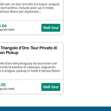
ión per un tour privato tra luque, areguá,
bernardino. include pick-up in hotel,
tempo libero per esplorare....
3.66
Vedi tour
ga più tardi
Triangolo d’Oro: Tour Privato di
con Pickup
ngolo d’oro del paraguay da asuncion con
visita la basilica di caacupe, yaguaron,
 e aregua. pickup in hotel e tempo libero
.92
Vedi tour
ga più tardi