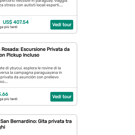
percorsi flessibili in paraguay. viaggia
stress con autisti locali esperti....
US$ 407.54
Vedi tour
ga più tardi
 Rosada: Escursione Privata da
on Pickup Incluso
te di ybycuí, esplora le rovine di la
aversa la campagna paraguayana in
privata da asunción con prelievo
so....
3.66
Vedi tour
ga più tardi
San Bernardino: Gita privata tra
ghi