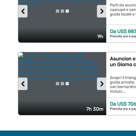
Parti da asunc
‹
›
caacupé e san 
guida locale e 
Da US$ 88
9h
Prenota ora e pa
Asuncion e 
un Giorno 
Scopri il tria
‹
›
guida privata: 
san bernardino
inclusi....
Da US$ 706
7h 30m
Prenota ora e pa