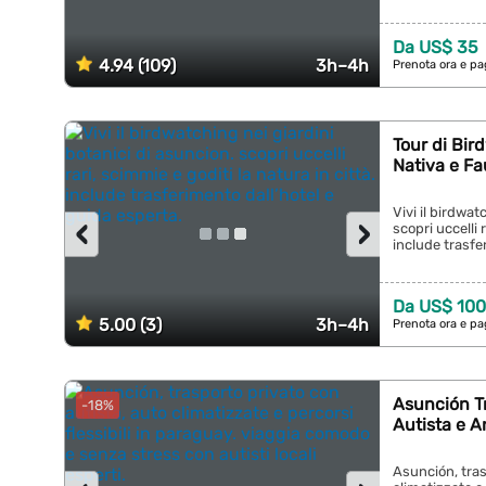
Da US$ 35
4.94 (109)
3h–4h
Prenota ora e pa
Tour di Bir
Nativa e F
Vivi il birdwat
‹
›
scopri uccelli 
include trasfer
Da US$ 100
5.00 (3)
3h–4h
Prenota ora e pa
Asunción Tr
-18%
Autista e A
Asunción, tras