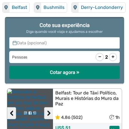
Belfast
Bushmills
Derry-Londonderry
Cote sua experiência
Diga quando você viaja e ajudamos a escolher
Data (opcional)
−
+
2
Pessoas
Cotar agora »
Belfast: Tour de Táxi Político,
Murais e Histórias do Muro da
Paz
‹
›
4.86 (502)
1h
US$ 51