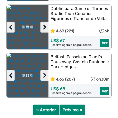
Dublin para Game of Thrones
Studio Tour: Cenários,
Figurinos e Transfer de Volta
‹
›
4.69 (221)
6h
US$ 67
Ver
Reserve agora e pague depois
Belfast: Passeio ao Giant’s
Causeway, Castelo Dunluce e
Dark Hedges
‹
›
4.65 (207)
6h30m
US$ 68
Ver
Reserve agora e pague depois
« Anterior
Próximo »