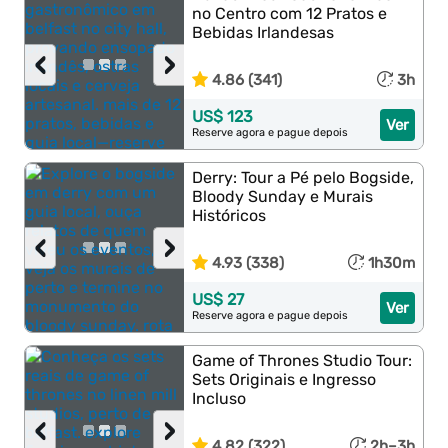
no Centro com 12 Pratos e
Bebidas Irlandesas
‹
›
4.86 (341)
3h
US$ 123
Ver
Reserve agora e pague depois
Derry: Tour a Pé pelo Bogside,
Bloody Sunday e Murais
Históricos
‹
›
4.93 (338)
1h30m
US$ 27
Ver
Reserve agora e pague depois
Game of Thrones Studio Tour:
Sets Originais e Ingresso
Incluso
‹
›
4.82 (322)
2h–3h