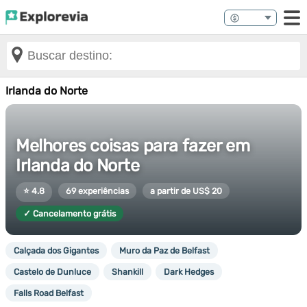
Irlanda do Norte
Melhores coisas para fazer em
Irlanda do Norte
⭐ 4.8
69 experiências
a partir de US$ 20
✓ Cancelamento grátis
Calçada dos Gigantes
Muro da Paz de Belfast
Castelo de Dunluce
Shankill
Dark Hedges
Falls Road Belfast