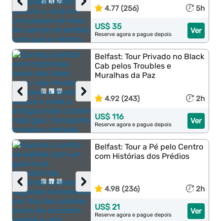
‹
›
4.77 (256)
5h
US$ 35
Ver
Reserve agora e pague depois
Belfast: Tour Privado no Black
Cab pelos Troubles e
Muralhas da Paz
‹
›
4.92 (243)
2h
US$ 116
Ver
Reserve agora e pague depois
Belfast: Tour a Pé pelo Centro
com Histórias dos Prédios
‹
›
4.98 (236)
2h
US$ 21
Ver
Reserve agora e pague depois