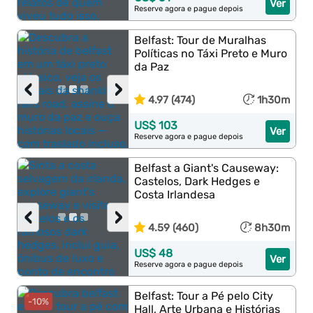
Ver
Reserve agora e pague depois
Belfast: Tour de Muralhas
Políticas no Táxi Preto e Muro
da Paz
‹
›
4.97 (474)
1h30m
US$ 103
Ver
Reserve agora e pague depois
Belfast a Giant's Causeway:
Castelos, Dark Hedges e
Costa Irlandesa
‹
›
4.59 (460)
8h30m
US$ 48
Ver
Reserve agora e pague depois
Belfast: Tour a Pé pelo City
-10%
Hall, Arte Urbana e Histórias