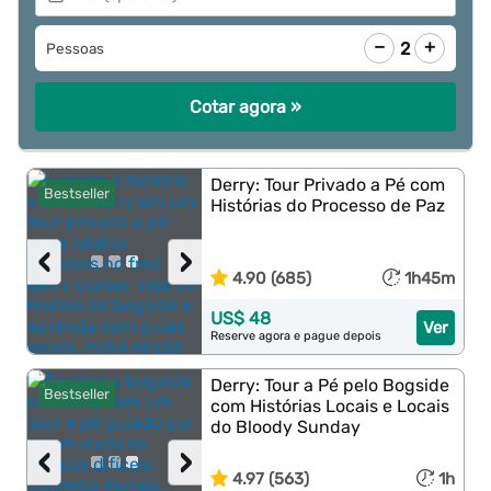
−
+
2
Pessoas
Cotar agora »
Derry: Tour Privado a Pé com
Bestseller
Histórias do Processo de Paz
‹
›
4.90 (685)
1h45m
US$ 48
Ver
Reserve agora e pague depois
Derry: Tour a Pé pelo Bogside
Bestseller
com Histórias Locais e Locais
do Bloody Sunday
‹
›
4.97 (563)
1h