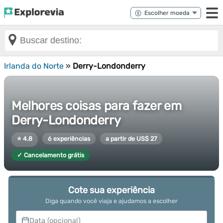
Irlanda do Norte
»
Derry-Londonderry
Melhores coisas para fazer em
Derry-Londonderry
⭐ 4.8
6 experiências
a partir de US$ 27
✓ Cancelamento grátis
Cote sua experiência
Diga quando você viaja e ajudamos a escolher
Data (opcional)