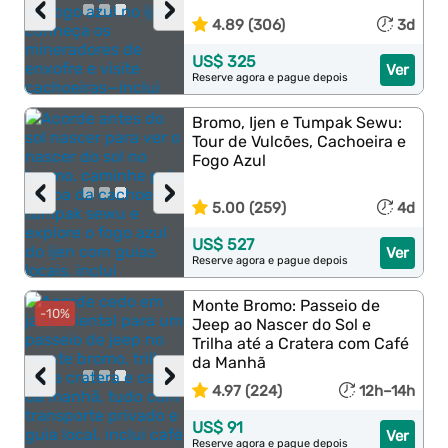
‹
›
4.89 (306)
3d
US$ 325
Ver
Reserve agora e pague depois
Bromo, Ijen e Tumpak Sewu:
Tour de Vulcões, Cachoeira e
Fogo Azul
‹
›
5.00 (259)
4d
US$ 527
Ver
Reserve agora e pague depois
Monte Bromo: Passeio de
-10%
Jeep ao Nascer do Sol e
Trilha até a Cratera com Café
da Manhã
‹
›
4.97 (224)
12h–14h
US$ 91
Ver
Reserve agora e pague depois