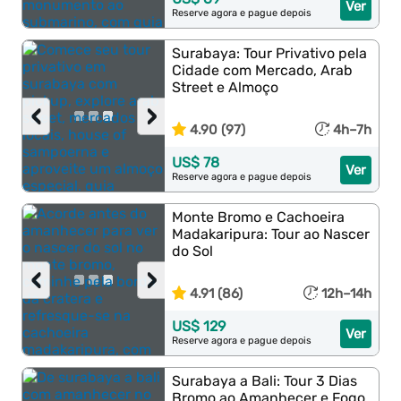
Ver
Reserve agora e pague depois
Surabaya: Tour Privativo pela
Cidade com Mercado, Arab
Street e Almoço
‹
›
4.90 (97)
4h–7h
US$ 78
Ver
Reserve agora e pague depois
Monte Bromo e Cachoeira
Madakaripura: Tour ao Nascer
do Sol
‹
›
4.91 (86)
12h–14h
US$ 129
Ver
Reserve agora e pague depois
Surabaya a Bali: Tour 3 Dias
Bromo ao Amanhecer e Fogo