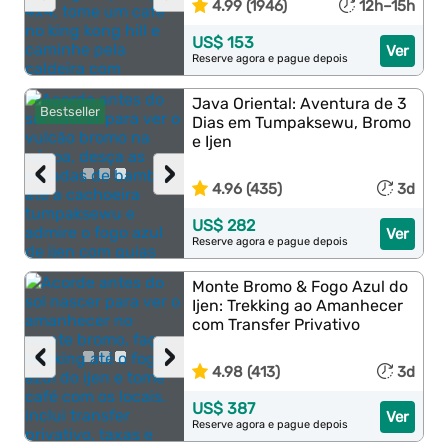
4.99 (1946)
12h–15h
US$ 153
Ver
Reserve agora e pague depois
Java Oriental: Aventura de 3
Bestseller
Dias em Tumpaksewu, Bromo
e Ijen
‹
›
4.96 (435)
3d
US$ 282
Ver
Reserve agora e pague depois
Monte Bromo & Fogo Azul do
Ijen: Trekking ao Amanhecer
com Transfer Privativo
‹
›
4.98 (413)
3d
US$ 387
Ver
Reserve agora e pague depois