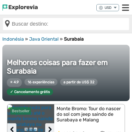
Indonésia
»
Java Oriental
»
Surabaia
Melhores coisas para fazer em
Surabaia
⭐ 4.9
16 experiências
a partir de US$ 32
✓ Cancelamento grátis
Monte Bromo: Tour do nascer
Bestseller
do sol com jeep saindo de
Surabaya e Malang
‹
›