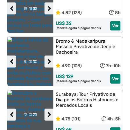
‹
›
4.82 (123)
8h
US$ 32
Ver
Reserve agora e pague depois
Bromo & Madakaripura:
Passeio Privativo de Jeep e
Cachoeira
‹
›
4.90 (105)
7h–10h
US$ 129
Ver
Reserve agora e pague depois
Surabaya: Tour Privativo de
Dia pelos Bairros Históricos e
Mercados Locais
‹
›
4.75 (101)
4h–5h
US$ 69