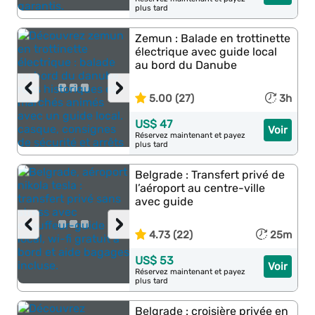
plus tard
Zemun : Balade en trottinette
électrique avec guide local
au bord du Danube
‹
›
5.00 (27)
3h
US$ 47
Voir
Réservez maintenant et payez
plus tard
Belgrade : Transfert privé de
l’aéroport au centre-ville
avec guide
‹
›
4.73 (22)
25m
US$ 53
Voir
Réservez maintenant et payez
plus tard
Belgrade : croisière privée en