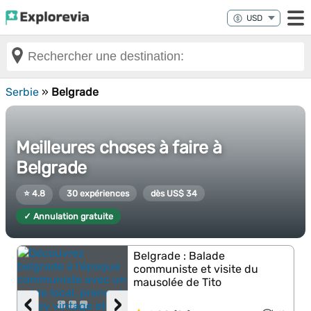
Serbie
»
Belgrade
Meilleures choses à faire à
Belgrade
⭐ 4.8
30 expériences
dès US$ 34
✓ Annulation gratuite
Belgrade : Balade
communiste et visite du
mausolée de Tito
‹
›