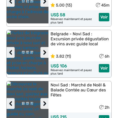
‹
›
5.00 (13)
45m
US$ 58
Voir
Réservez maintenant et payez
plus tard
Belgrade - Novi Sad :
Excursion privée dégustation
de vins avec guide local
‹
›
3.82 (11)
6h
US$ 106
Voir
Réservez maintenant et payez
plus tard
Novi Sad : Marché de Noël &
Balade Contée au Cœur des
Fêtes
‹
›
2h
US$ 215