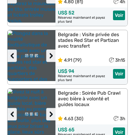
4.80 (81)
4h
US$ 52
Voir
Réservez maintenant et payez
plus tard
Belgrade : Visite privée des
stades Red Star et Partizan
avec transfert
‹
›
4.91 (79)
3h15
US$ 94
Voir
Réservez maintenant et payez
plus tard
Belgrade : Soirée Pub Crawl
avec bière à volonté et
guides locaux
‹
›
4.63 (30)
3h
US$ 65
Voir
Réservez maintenant et payez