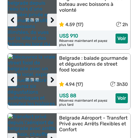
bateau avec boissons à
volonté
‹
›
4.59 (17)
2h
US$ 910
Voir
Réservez maintenant et payez
plus tard
Belgrade : balade gourmande
et dégustations de street
food locale
‹
›
4.94 (17)
3h30
US$ 88
Voir
Réservez maintenant et payez
plus tard
Belgrade Aéroport - Transfert
Privé avec Arrêts Flexibles et
Confort