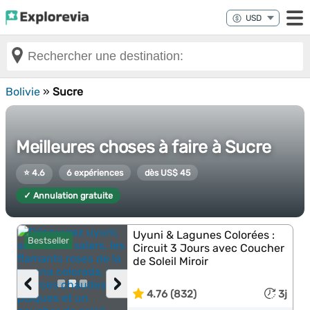
Bolivie
»
Sucre
Meilleures choses à faire à Sucre
⭐ 4.6
6 expériences
dès US$ 45
✓ Annulation gratuite
Uyuni & Lagunes Colorées :
Bestseller
Circuit 3 Jours avec Coucher
de Soleil Miroir
‹
›
4.76 (832)
3j