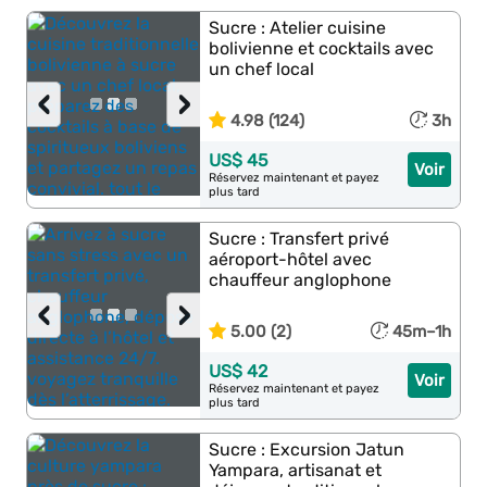
Sucre : Atelier cuisine
bolivienne et cocktails avec
un chef local
‹
›
4.98 (124)
3h
US$ 45
Voir
Réservez maintenant et payez
plus tard
Sucre : Transfert privé
aéroport-hôtel avec
chauffeur anglophone
‹
›
5.00 (2)
45m–1h
US$ 42
Voir
Réservez maintenant et payez
plus tard
Sucre : Excursion Jatun
Yampara, artisanat et