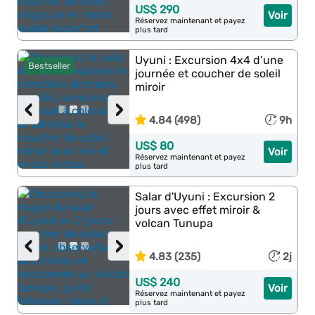
US$ 290
Voir
Réservez maintenant et payez
plus tard
Uyuni : Excursion 4x4 d’une
Bestseller
journée et coucher de soleil
miroir
‹
›
4.84 (498)
9h
US$ 80
Voir
Réservez maintenant et payez
plus tard
Salar d'Uyuni : Excursion 2
jours avec effet miroir &
volcan Tunupa
‹
›
4.83 (235)
2j
US$ 240
Voir
Réservez maintenant et payez
plus tard