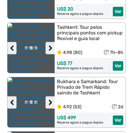
US$ 20
Ver
Reserve agora e pague depois
Tashkent: Tour pelos
principais pontos com pickup
flexível e guia local
‹
›
4.98 (80)
7h–8h
US$ 77
Ver
Reserve agora e pague depois
Bukhara e Samarkand: Tour
Privado de Trem Rápido
saindo de Tashkent
‹
›
4.92 (53)
2d
US$ 499
Ver
Reserve agora e pague depois