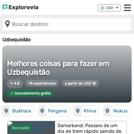
Uzbequistão
Melhores coisas para fazer em
Uzbequistão
⭐ 4.8
14 experiências
a partir de US$ 18
✓ Cancelamento grátis
Bukhara
Fergana
Khiva
Nukus
Samarkand: Passeio de um
Bestseller
dia de trem rápido saindo de