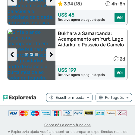
3.94 (18)
4h–5h
US$ 45
Ver
Reserve agora e pague depois
Bukhara a Samarcanda:
Acampamento em Yurt, Lago
Aidarkul e Passeio de Camelo
‹
›
2d
US$ 199
Ver
Reserve agora e pague depois
Sobre nós e como funciona
A Explorevia ajuda você a encontrar e comparar experiências reais de