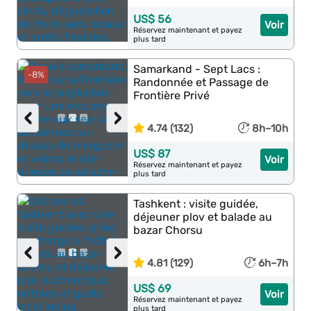
US$ 56
Voir
Réservez maintenant et payez
plus tard
Samarkand - Sept Lacs :
-8%
Randonnée et Passage de
Frontière Privé
‹
›
4.74 (132)
8h–10h
US$ 87
Voir
Réservez maintenant et payez
plus tard
Tashkent : visite guidée,
déjeuner plov et balade au
bazar Chorsu
‹
›
4.81 (129)
6h–7h
US$ 69
Voir
Réservez maintenant et payez
plus tard