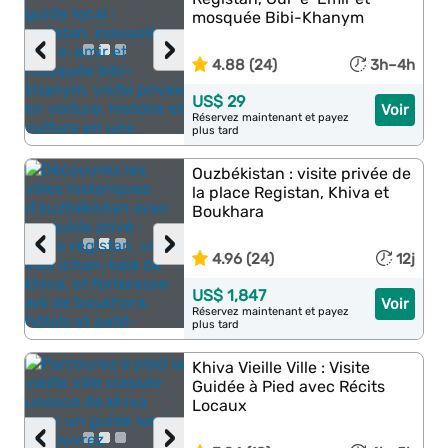
mosquée Bibi-Khanym
‹
›
4.88 (24)
3h–4h
US$ 29
Voir
Réservez maintenant et payez
plus tard
Ouzbékistan : visite privée de
la place Registan, Khiva et
Boukhara
‹
›
4.96 (24)
12j
US$ 1,847
Voir
Réservez maintenant et payez
plus tard
Khiva Vieille Ville : Visite
Guidée à Pied avec Récits
Locaux
‹
›