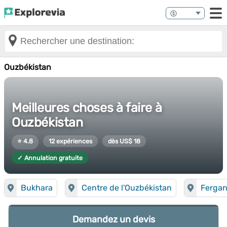
Ouzbékistan
Meilleures choses à faire à
Ouzbékistan
⭐ 4.8
12 expériences
dès US$ 18
✓ Annulation gratuite
Bukhara
Centre de l'Ouzbékistan
Ferga
Demandez un devis