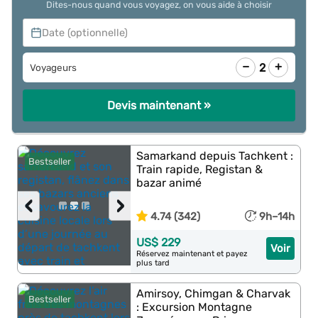
Dites-nous quand vous voyagez, on vous aide à choisir
Date (optionnelle)
−
+
2
Voyageurs
Devis maintenant »
Samarkand depuis Tachkent :
Bestseller
Train rapide, Registan &
bazar animé
‹
›
4.74 (342)
9h–14h
US$ 229
Voir
Réservez maintenant et payez
plus tard
Amirsoy, Chimgan & Charvak
Bestseller
: Excursion Montagne