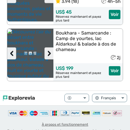
3.94 (18)
4h–5h
US$ 45
Voir
Réservez maintenant et payez
plus tard
Boukhara - Samarcande :
Camp de yourtes, lac
Aïdarkoul & balade à dos de
chameau
‹
›
2j
US$ 199
Voir
Réservez maintenant et payez
plus tard
À propos et fonctionnement