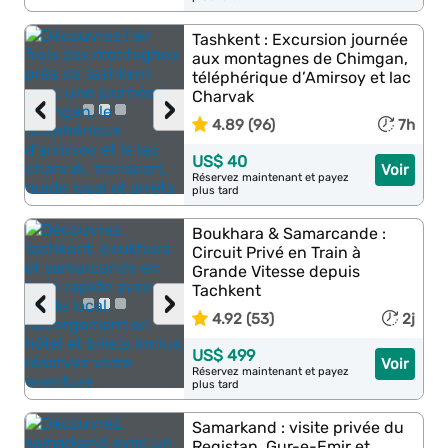
Tashkent : Excursion journée
aux montagnes de Chimgan,
téléphérique d’Amirsoy et lac
Charvak
‹
›
4.89 (96)
7h
US$ 40
Voir
Réservez maintenant et payez
plus tard
Boukhara & Samarcande :
Circuit Privé en Train à
Grande Vitesse depuis
Tachkent
‹
›
4.92 (53)
2j
US$ 499
Voir
Réservez maintenant et payez
plus tard
Samarkand : visite privée du
Registan, Gur-e-Emir et