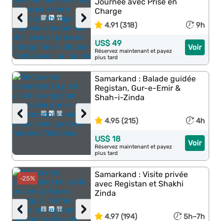
Journée avec Prise en
Charge
‹
›
4.91 (318)
9h
US$ 49
Voir
Réservez maintenant et payez
plus tard
Samarkand : Balade guidée
Registan, Gur-e-Emir &
Shah-i-Zinda
‹
›
4.95 (215)
4h
US$ 18
Voir
Réservez maintenant et payez
plus tard
Samarkand : Visite privée
-25%
avec Registan et Shakhi
Zinda
‹
›
4.97 (194)
5h–7h