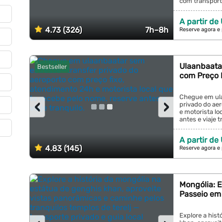
com transporte
A partir de
4.73 (326)
7h–8h
Reserve agora e
Ulaanbaatar
Bestseller
com Preço F
Chegue em ul
‹
›
privado do ae
e motorista lo
antes e viaje tr
A partir de
4.83 (145)
Reserve agora e
Mongólia: 
Passeio em 
Explore a hist