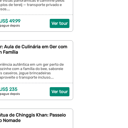
te vistas panorâmicas e caminhe pelos
plos de terelj — transporte privado e
sos....
 US$ 49.99
Ver tour
 pague depois
r: Aula de Culinária em Ger com
m Família
riência autêntica em um ger perto de
ozinhe com a família do bee, saboreie
 caseiros, jogue brincadeiras
aproveite o transporte incluso....
 US$ 235
Ver tour
 pague depois
tátua de Chinggis Khan: Passeio
o Nomade