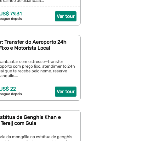
 saindo de ulaanbaat...
 US$ 79.31
Ver tour
 pague depois
: Transfer do Aeroporto 24h
ixo e Motorista Local
aanbaatar sem estresse—transfer
roporto com preço fixo, atendimento 24h
cal que te recebe pelo nome. reserve
anquilo....
 US$ 22
Ver tour
 pague depois
Estátua de Genghis Khan e
Terelj com Guia
ória da mongólia na estátua de genghis