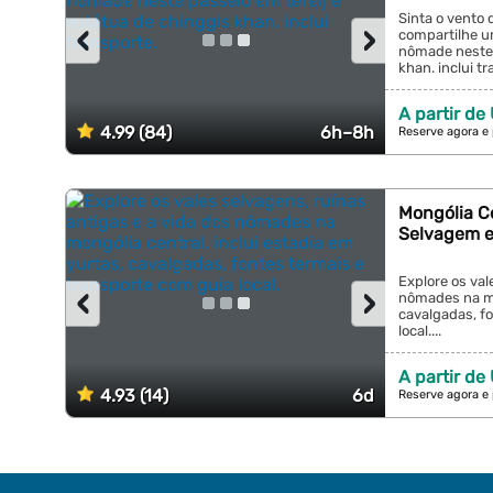
Sinta o vento 
‹
›
compartilhe u
nômade neste 
khan. inclui tr
A partir de
4.99 (84)
6h–8h
Reserve agora e
Mongólia C
Selvagem e
Explore os val
‹
›
nômades na mon
cavalgadas, f
local....
A partir de
4.93 (14)
6d
Reserve agora e