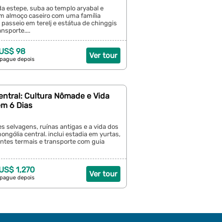
da estepe, suba ao templo aryabal e
m almoço caseiro com uma família
passeio em terelj e estátua de chinggis
ansporte....
 US$ 98
Ver tour
 pague depois
entral: Cultura Nômade e Vida
m 6 Dias
es selvagens, ruínas antigas e a vida dos
gólia central. inclui estadia em yurtas,
ontes termais e transporte com guia
 US$ 1,270
Ver tour
 pague depois