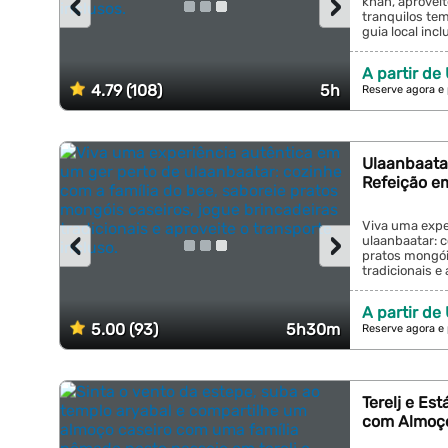
‹
›
khan, aprovei
tranquilos tem
guia local inclu
A partir de
4.79 (108)
5h
Reserve agora e
Ulaanbaata
Refeição e
Viva uma expe
‹
›
ulaanbaatar: c
pratos mongóis
tradicionais e 
A partir de
5.00 (93)
5h30m
Reserve agora e
Terelj e Es
com Almoç