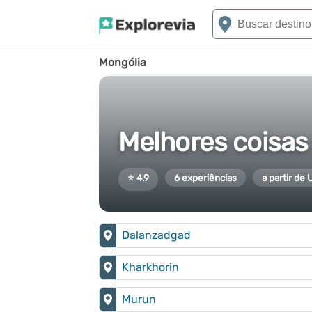
Mongólia
Melhores coisas
⭐ 4.9
6 experiências
a partir de
Dalanzadgad
Kharkhorin
Murun