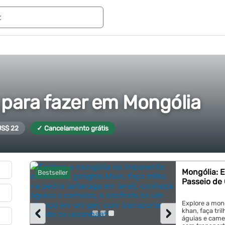
 para fazer em Mongólia
 US$ 22
✓ Cancelamento grátis
Mongólia: E
Bestseller
Passeio de
Explore a mon
‹
›
khan, faça tri
águias e came