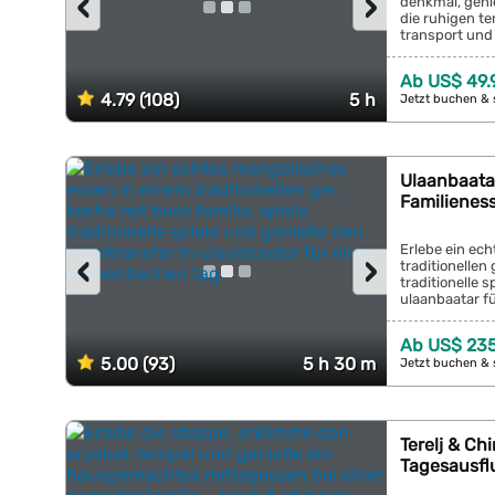
‹
›
denkmal, gen
die ruhigen te
transport und 
Ab US$ 49.
4.79 (108)
5 h
Jetzt buchen & 
Ulaanbaata
Familienes
Erlebe ein ec
‹
›
traditionellen 
traditionelle 
ulaanbaatar fü
Ab US$ 23
5.00 (93)
5 h 30 m
Jetzt buchen & 
Terelj & Ch
Tagesausfl