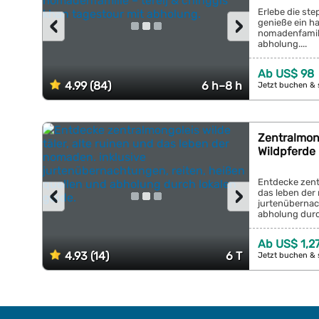
Erlebe die st
‹
›
genieße ein h
nomadenfamilie
abholung....
Ab US$ 98
4.99 (84)
6 h–8 h
Jetzt buchen & 
Zentralmon
Wildpferde 
Entdecke zentr
‹
›
das leben der
jurtenübernac
abholung durch
Ab US$ 1,2
4.93 (14)
6 T
Jetzt buchen & 