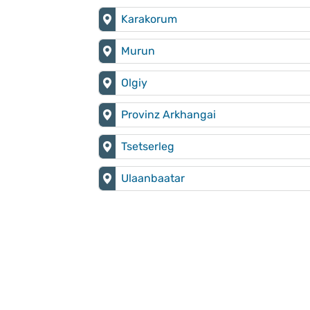
Karakorum
Murun
Olgiy
Provinz Arkhangai
Tsetserleg
Ulaanbaatar