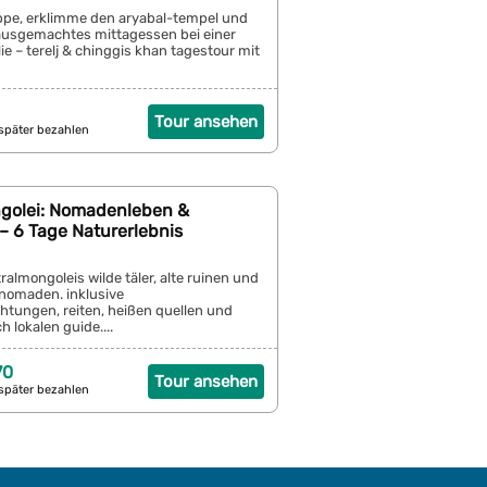
eppe, erklimme den aryabal-tempel und
ausgemachtes mittagessen bei einer
 – terelj & chinggis khan tagestour mit
Tour ansehen
später bezahlen
golei: Nomadenleben &
– 6 Tage Naturerlebnis
almongoleis wilde täler, alte ruinen und
 nomaden. inklusive
htungen, reiten, heißen quellen und
 lokalen guide....
70
Tour ansehen
später bezahlen