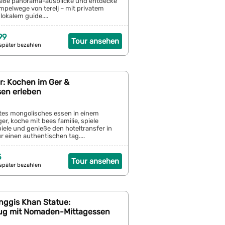
ieße panorama-ausblicke und entdecke
mpelwege von terelj – mit privatem
lokalem guide....
99
Tour ansehen
später bezahlen
r: Kochen im Ger &
sen erleben
htes mongolisches essen in einem
ger, koche mit bees familie, spiele
spiele und genieße den hoteltransfer in
r einen authentischen tag....
5
Tour ansehen
später bezahlen
inggis Khan Statue:
ug mit Nomaden-Mittagessen