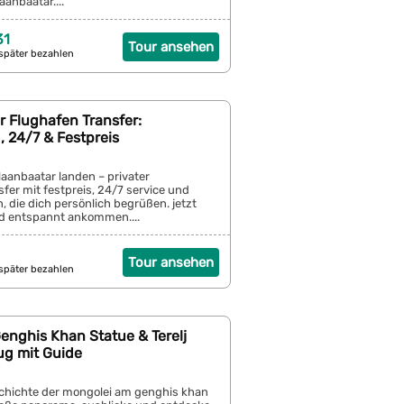
aanbaatar....
31
Tour ansehen
später bezahlen
r Flughafen Transfer:
, 24/7 & Festpreis
ulaanbaatar landen – privater
fer mit festpreis, 24/7 service und
n, die dich persönlich begrüßen. jetzt
d entspannt ankommen....
Tour ansehen
später bezahlen
enghis Khan Statue & Terelj
ug mit Guide
schichte der mongolei am genghis khan