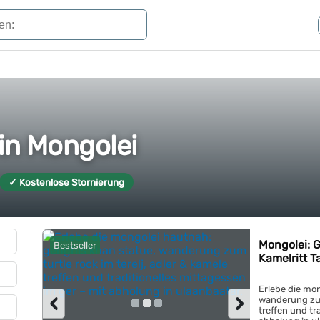
 in Mongolei
✓ Kostenlose Stornierung
Mongolei: G
Bestseller
Kamelritt 
Erlebe die mo
‹
›
wanderung zum 
treffen und tr