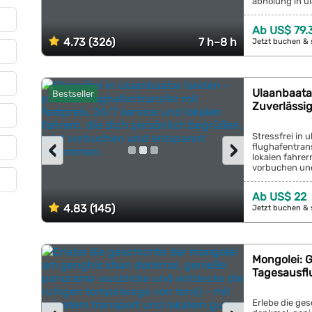
abholung in ul
Ab US$ 79.
4.73 (326)
7 h–8 h
Jetzt buchen & 
Ulaanbaata
Bestseller
Zuverlässig
Stressfrei in 
‹
›
flughafentrans
lokalen fahrer
vorbuchen un
Ab US$ 22
4.83 (145)
Jetzt buchen & 
Mongolei: G
Tagesausfl
Erlebe die ge