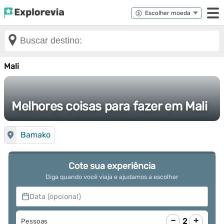
Mali
Melhores coisas para fazer em Mali
Bamako
Cote sua experiência
Diga quando você viaja e ajudamos a escolher
Data (opcional)
−
+
2
Pessoas