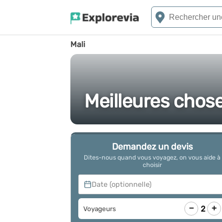
Mali
Meilleures choses
Demandez un devis
Dites-nous quand vous voyagez, on vous aide à
choisir
Date (optionnelle)
−
+
2
Voyageurs