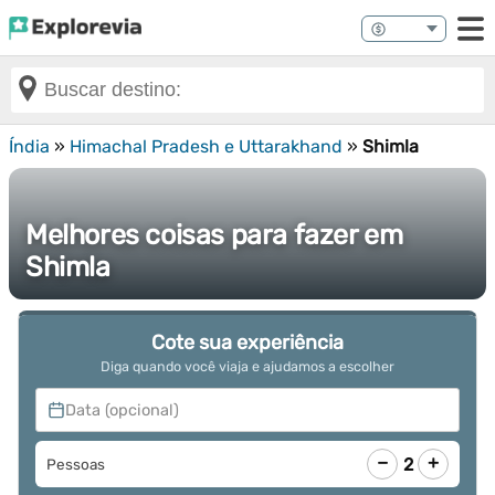
Índia
»
Himachal Pradesh e Uttarakhand
»
Shimla
Melhores coisas para fazer em
Shimla
Cote sua experiência
Diga quando você viaja e ajudamos a escolher
Data (opcional)
−
+
2
Pessoas