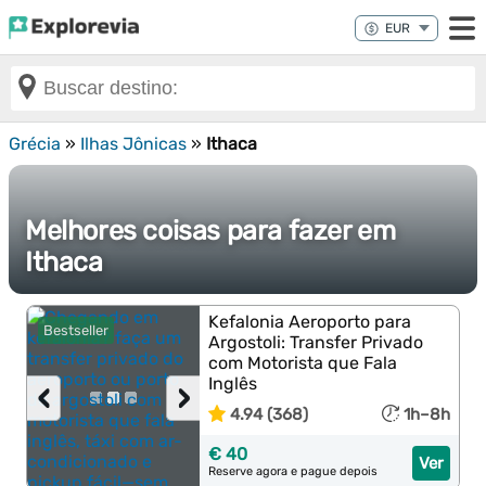
Grécia
»
Ilhas Jônicas
»
Ithaca
Melhores coisas para fazer em
Ithaca
Kefalonia Aeroporto para
Bestseller
Argostoli: Transfer Privado
com Motorista que Fala
Inglês
‹
›
4.94 (368)
1h–8h
€ 40
Ver
Reserve agora e pague depois