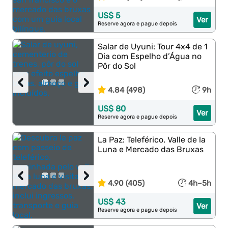
US$ 5
Ver
Reserve agora e pague depois
Salar de Uyuni: Tour 4x4 de 1
Dia com Espelho d’Água no
Pôr do Sol
‹
›
4.84 (498)
9h
US$ 80
Ver
Reserve agora e pague depois
La Paz: Teleférico, Valle de la
Luna e Mercado das Bruxas
‹
›
4.90 (405)
4h–5h
US$ 43
Ver
Reserve agora e pague depois