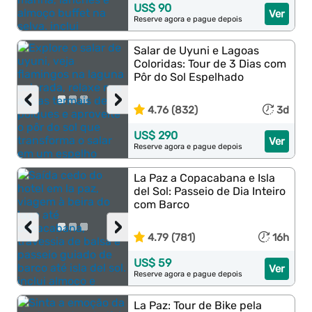
US$ 90
Ver
Reserve agora e pague depois
Salar de Uyuni e Lagoas
Coloridas: Tour de 3 Dias com
Pôr do Sol Espelhado
‹
›
4.76 (832)
3d
US$ 290
Ver
Reserve agora e pague depois
La Paz a Copacabana e Isla
del Sol: Passeio de Dia Inteiro
com Barco
‹
›
4.79 (781)
16h
US$ 59
Ver
Reserve agora e pague depois
La Paz: Tour de Bike pela