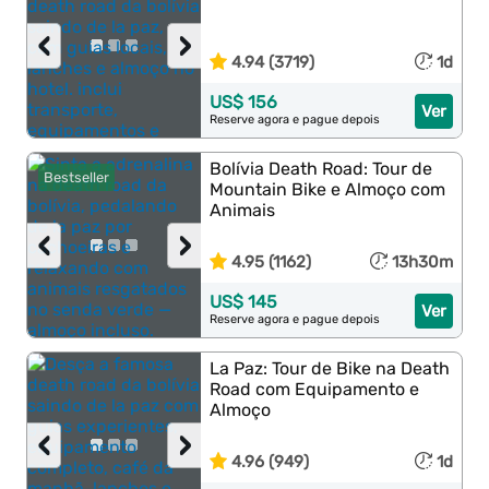
‹
›
4.94 (3719)
1d
US$ 156
Ver
Reserve agora e pague depois
Bolívia Death Road: Tour de
Bestseller
Mountain Bike e Almoço com
Animais
‹
›
4.95 (1162)
13h30m
US$ 145
Ver
Reserve agora e pague depois
La Paz: Tour de Bike na Death
Road com Equipamento e
Almoço
‹
›
4.96 (949)
1d