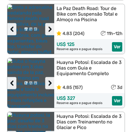
La Paz Death Road: Tour de
Bike com Suspensão Total e
Almoço na Piscina
‹
›
4.83 (204)
11h–12h
US$ 125
Ver
Reserve agora e pague depois
Huayna Potosí: Escalada de 3
Dias com Guia e
Equipamento Completo
‹
›
4.85 (157)
3d
US$ 327
Ver
Reserve agora e pague depois
Huayna Potosi: Escalada de 3
Dias com Treinamento no
Glaciar e Pico