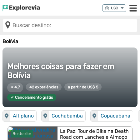
Bolívia
Melhores coisas para fazer em
Bolívia
⭐ 4.7
42 experiências
a partir de US$ 5
✓ Cancelamento grátis
Altiplano
Cochabamba
Copacabana
La Paz: Tour de Bike na Death
Bestseller
Road com Lanches e Almoço