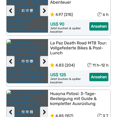
Abenteuer
‹
›
4.97 (215)
6 h
US$ 90
Ansehen
Jetzt buchen & später
bezahlen
La Paz Death Road MTB Tour:
Vollgefederte Bikes & Pool-
Lunch
‹
›
4.83 (204)
11 h–12 h
US$ 125
Ansehen
Jetzt buchen & später
bezahlen
Huayna Potosí: 3-Tage-
Besteigung mit Guide &
kompletter Ausrüstung
‹
›
4.85 (157)
3 T