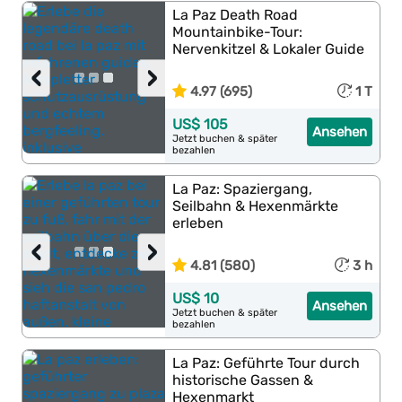
La Paz Death Road
Mountainbike-Tour:
Nervenkitzel & Lokaler Guide
‹
›
4.97 (695)
1 T
US$ 105
Ansehen
Jetzt buchen & später
bezahlen
La Paz: Spaziergang,
Seilbahn & Hexenmärkte
erleben
‹
›
4.81 (580)
3 h
US$ 10
Ansehen
Jetzt buchen & später
bezahlen
La Paz: Geführte Tour durch
historische Gassen &
Hexenmarkt