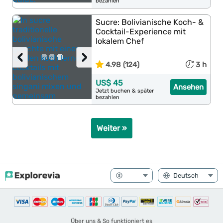
bezahlen
Sucre: Bolivianische Koch- &
Cocktail-Experience mit
lokalem Chef
‹
›
4.98 (124)
3 h
US$ 45
Ansehen
Jetzt buchen & später
bezahlen
Weiter »
Über uns & So funktioniert es