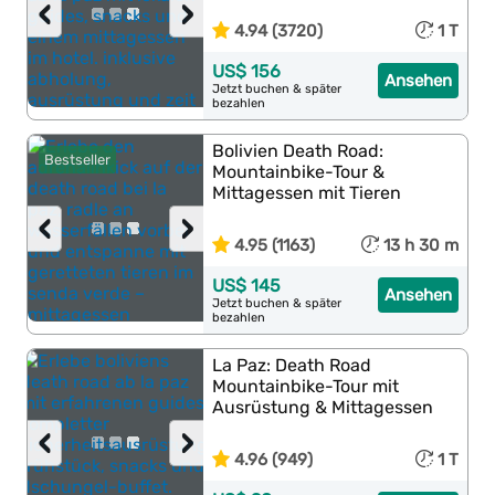
‹
›
4.94 (3720)
1 T
US$ 156
Ansehen
Jetzt buchen & später
bezahlen
Bolivien Death Road:
Bestseller
Mountainbike-Tour &
Mittagessen mit Tieren
‹
›
4.95 (1163)
13 h 30 m
US$ 145
Ansehen
Jetzt buchen & später
bezahlen
La Paz: Death Road
Mountainbike-Tour mit
Ausrüstung & Mittagessen
‹
›
4.96 (949)
1 T