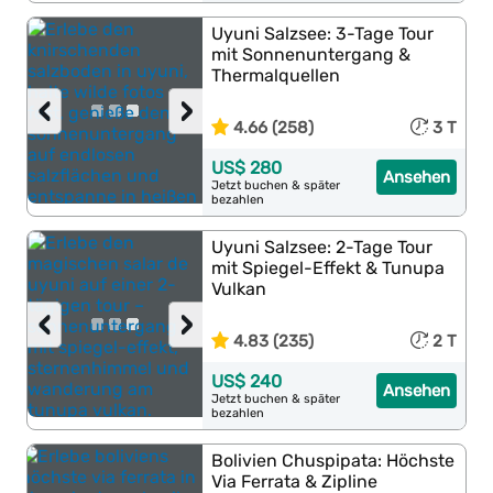
Uyuni Salzsee: 3-Tage Tour
mit Sonnenuntergang &
Thermalquellen
‹
›
4.66 (258)
3 T
US$ 280
Ansehen
Jetzt buchen & später
bezahlen
Uyuni Salzsee: 2-Tage Tour
mit Spiegel-Effekt & Tunupa
Vulkan
‹
›
4.83 (235)
2 T
US$ 240
Ansehen
Jetzt buchen & später
bezahlen
Bolivien Chuspipata: Höchste
Via Ferrata & Zipline