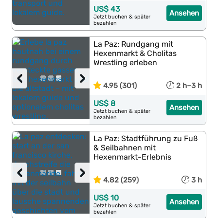
US$ 43
Ansehen
Jetzt buchen & später
bezahlen
La Paz: Rundgang mit
Hexenmarkt & Cholitas
Wrestling erleben
‹
›
4.95 (301)
2 h–3 h
US$ 8
Ansehen
Jetzt buchen & später
bezahlen
La Paz: Stadtführung zu Fuß
& Seilbahnen mit
Hexenmarkt-Erlebnis
‹
›
4.82 (259)
3 h
US$ 10
Ansehen
Jetzt buchen & später
bezahlen