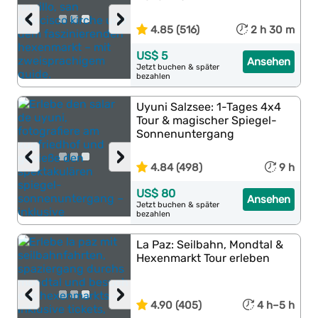
‹
›
4.85 (516)
2 h 30 m
US$ 5
Ansehen
Jetzt buchen & später
bezahlen
Uyuni Salzsee: 1-Tages 4x4
Tour & magischer Spiegel-
Sonnenuntergang
‹
›
4.84 (498)
9 h
US$ 80
Ansehen
Jetzt buchen & später
bezahlen
La Paz: Seilbahn, Mondtal &
Hexenmarkt Tour erleben
‹
›
4.90 (405)
4 h–5 h