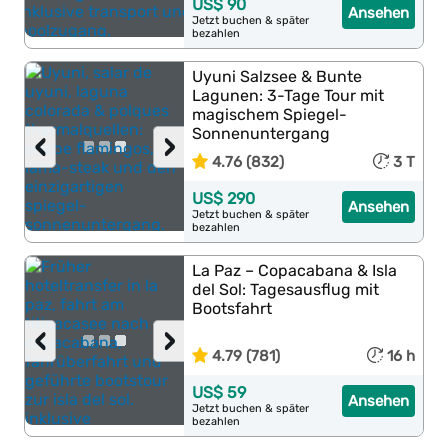
US$ 90
Ansehen
Jetzt buchen & später
bezahlen
Uyuni Salzsee & Bunte
Lagunen: 3-Tage Tour mit
magischem Spiegel-
Sonnenuntergang
‹
›
4.76 (832)
3 T
US$ 290
Ansehen
Jetzt buchen & später
bezahlen
La Paz – Copacabana & Isla
del Sol: Tagesausflug mit
Bootsfahrt
‹
›
4.79 (781)
16 h
US$ 59
Ansehen
Jetzt buchen & später
bezahlen