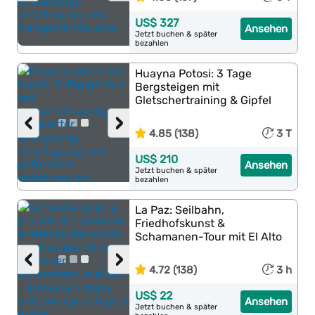
US$ 327
Ansehen
Jetzt buchen & später
bezahlen
Huayna Potosi: 3 Tage
Bergsteigen mit
Gletschertraining & Gipfel
‹
›
4.85 (138)
3 T
US$ 210
Ansehen
Jetzt buchen & später
bezahlen
La Paz: Seilbahn,
Friedhofskunst &
Schamanen-Tour mit El Alto
‹
›
4.72 (138)
3 h
US$ 22
Ansehen
Jetzt buchen & später