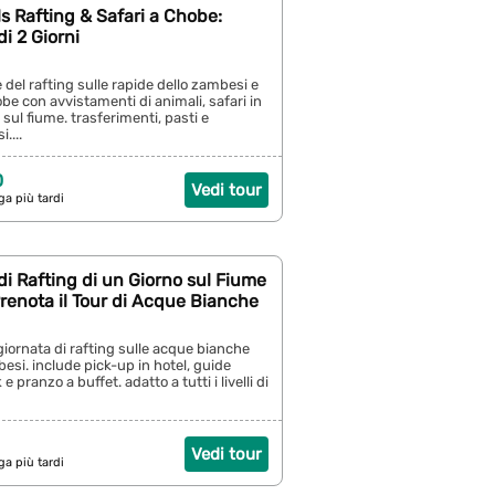
lls Rafting & Safari a Chobe:
i 2 Giorni
 del rafting sulle rapide dello zambesi e
obe con avvistamenti di animali, safari in
 sul fiume. trasferimenti, pasti e
....
0
Vedi tour
ga più tardi
i Rafting di un Giorno sul Fiume
renota il Tour di Acque Bianche
 giornata di rafting sulle acque bianche
esi. include pick-up in hotel, guide
e pranzo a buffet. adatto a tutti i livelli di
Vedi tour
ga più tardi