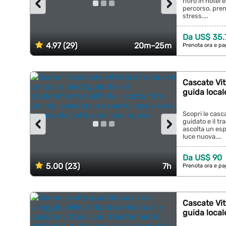
‹
›
ritiro in hotel
percorso. pre
stress....
Da US$ 35.
4.97 (29)
20m–25m
Prenota ora e pa
Cascate Vitt
guida local
Scopri le casca
‹
›
guidato e il tr
ascolta un esp
luce nuova....
Da US$ 90
5.00 (23)
7h
Prenota ora e pa
Cascate Vitt
guida local