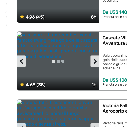
esperti....
Da US$ 140
4.96 (45)
8h
Prenota ora e pa
Cascate Vit
Avventura 
Vola sopra il 
‹
›
gola delle casc
parco e guide l
adrenalina....
Da US$ 108
4.68 (38)
1h
Prenota ora e pa
Victoria Fal
Aeroporto e 
Victoria falls,