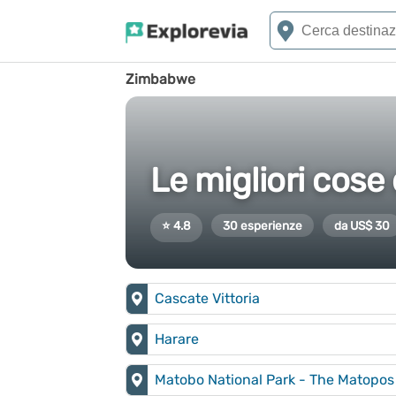
Zimbabwe
Le migliori cose
⭐ 4.8
30 esperienze
da US$ 30
Cascate Vittoria
Harare
Matobo National Park - The Matopos