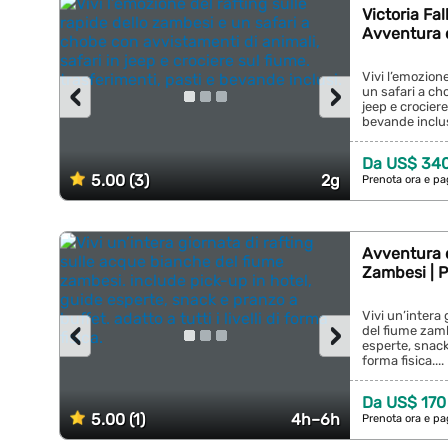
Victoria Fa
Avventura d
Vivi l’emozione
‹
›
un safari a ch
jeep e crociere
bevande inclusi
Da US$ 34
5.00 (3)
2g
Prenota ora e pa
Avventura d
Zambesi | P
Vivi un’intera
‹
›
del fiume zamb
esperte, snack 
forma fisica....
Da US$ 170
5.00 (1)
4h–6h
Prenota ora e pa