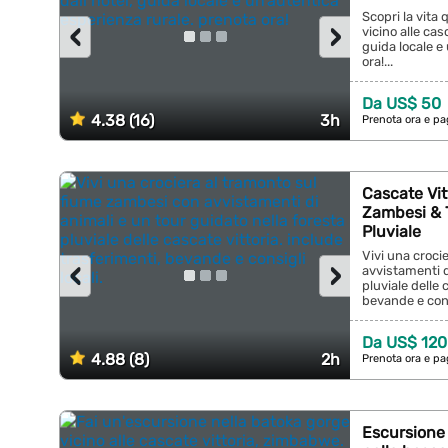
Scopri la vita
‹
›
vicino alle cas
guida locale e
ora!...
Da US$ 50
4.38 (16)
3h
Prenota ora e pa
Cascate Vit
Zambesi & T
Pluviale
Vivi una croci
‹
›
avvistamenti d
pluviale delle 
bevande e consi
Da US$ 120
4.88 (8)
2h
Prenota ora e pa
Escursione 