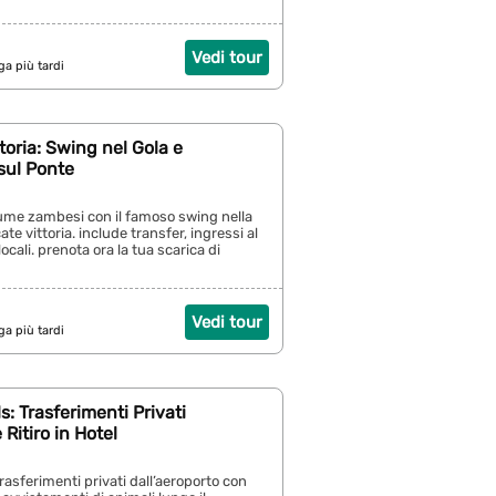
Vedi tour
ga più tardi
toria: Swing nel Gola e
sul Ponte
fiume zambesi con il famoso swing nella
ate vittoria. include transfer, ingressi al
ocali. prenota ora la tua scarica di
Vedi tour
ga più tardi
ls: Trasferimenti Privati
Ritiro in Hotel
 trasferimenti privati dall’aeroporto con