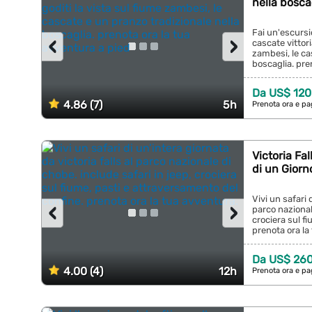
nella bosca
Fai un'escursi
‹
›
cascate vittori
zambesi, le ca
boscaglia. pren
Da US$ 120
4.86 (7)
5h
Prenota ora e pa
Victoria Fa
di un Giorn
Vivi un safari 
‹
›
parco nazionale
crociera sul f
prenota ora la 
Da US$ 26
4.00 (4)
12h
Prenota ora e pa