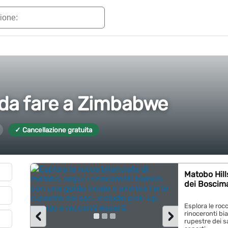
 da fare a Zimbabwe
✓ Cancellazione gratuita
Matobo Hill
dei Boscim
Esplora le rocc
‹
›
rinoceronti bi
rupestre dei s