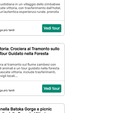
 quotidiana in un villaggio dello zimbabwe
cate vittoria, con trasferimento dall’hotel,
 un’autentica esperienza rurale. prenota
Vedi tour
ga più tardi
toria: Crociera al Tramonto sullo
our Guidato nella Foresta
era al tramonto sul fiume zambesi con
i animali e un tour guidato nella foresta
cascate vittoria. include trasferimenti,
gli locali....
Vedi tour
ga più tardi
nella Batoka Gorge e picnic