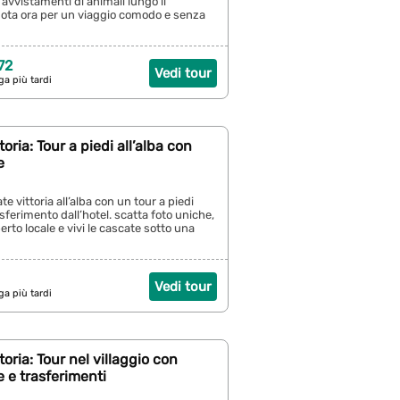
 e avvistamenti di animali lungo il
nota ora per un viaggio comodo e senza
72
Vedi tour
ga più tardi
oria: Tour a piedi all’alba con
e
te vittoria all’alba con un tour a piedi
asferimento dall’hotel. scatta foto uniche,
erto locale e vivi le cascate sotto una
Vedi tour
ga più tardi
oria: Tour nel villaggio con
e e trasferimenti