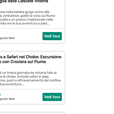
glia dalle Cascate Vittoria
one nella batoka gorge vicino alle
a, zimbabwe. goditi la vista sul fiume
scate e un pranzo tradizionale nella
ota ora la tua avventura a pied...
Vedi tour
ga più tardi
lls a Safari nel Chobe: Escursione
o con Crociera sul Fiume
di un’intera giornata da victoria falls al
 di chobe. include safari in jeep,
iume, pasti e attraversamento del confine.
tua avventura....
0
Vedi tour
ga più tardi