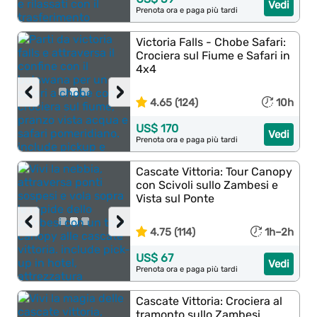
Vedi
Prenota ora e paga più tardi
Victoria Falls - Chobe Safari:
Crociera sul Fiume e Safari in
4x4
‹
›
4.65 (124)
10h
US$ 170
Vedi
Prenota ora e paga più tardi
Cascate Vittoria: Tour Canopy
con Scivoli sullo Zambesi e
Vista sul Ponte
‹
›
4.75 (114)
1h–2h
US$ 67
Vedi
Prenota ora e paga più tardi
Cascate Vittoria: Crociera al
tramonto sullo Zambesi,