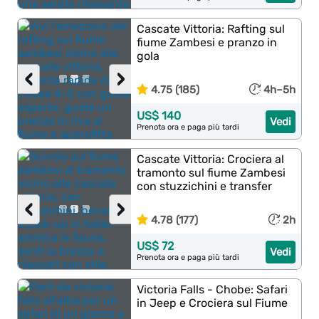
Cascate Vittoria: Rafting sul
fiume Zambesi e pranzo in
gola
‹
›
4.75 (185)
4h–5h
US$ 140
Vedi
Prenota ora e paga più tardi
Cascate Vittoria: Crociera al
tramonto sul fiume Zambesi
con stuzzichini e transfer
‹
›
4.78 (177)
2h
US$ 72
Vedi
Prenota ora e paga più tardi
Victoria Falls - Chobe: Safari
in Jeep e Crociera sul Fiume