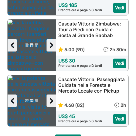
US$ 185
Vedi
Prenota ora e paga più tardi
Cascate Vittoria Zimbabwe:
Tour a Piedi con Guida e
Sosta al Grande Baobab
‹
›
5.00 (90)
2h 30m
US$ 30
Vedi
Prenota ora e paga più tardi
Cascate Vittoria: Passeggiata
Guidata nella Foresta e
Mercato Locale con Pickup
‹
›
4.68 (82)
2h
US$ 45
Vedi
Prenota ora e paga più tardi