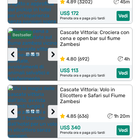
4.89 (3202)
45m
US$ 172
Vedi
Prenota ora e paga più tardi
Cascate Vittoria: Crociera con
Bestseller
cena e open bar sul fiume
Zambesi
‹
›
4.80 (692)
4h
US$ 113
Vedi
Prenota ora e paga più tardi
Cascate Vittoria: Volo in
Elicottero e Safari sul Fiume
Zambesi
‹
›
4.85 (636)
1h 20m
US$ 340
Vedi
Prenota ora e paga più tardi