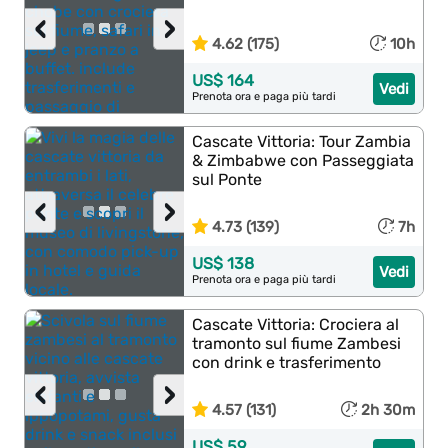
‹
›
4.62 (175)
10h
US$ 164
Vedi
Prenota ora e paga più tardi
Cascate Vittoria: Tour Zambia
& Zimbabwe con Passeggiata
sul Ponte
‹
›
4.73 (139)
7h
US$ 138
Vedi
Prenota ora e paga più tardi
Cascate Vittoria: Crociera al
tramonto sul fiume Zambesi
con drink e trasferimento
‹
›
4.57 (131)
2h 30m
US$ 59