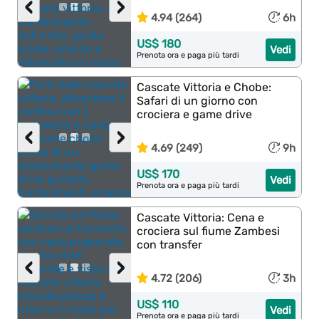
‹
›
4.94 (264)
6h
US$ 180
Vedi
Prenota ora e paga più tardi
Cascate Vittoria e Chobe:
Safari di un giorno con
crociera e game drive
‹
›
4.69 (249)
9h
US$ 170
Vedi
Prenota ora e paga più tardi
Cascate Vittoria: Cena e
crociera sul fiume Zambesi
con transfer
‹
›
4.72 (206)
3h
US$ 110
Vedi
Prenota ora e paga più tardi