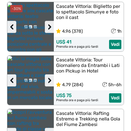
Cascate Vittoria: Biglietto per
-30%
lo spettacolo Simunye e foto
con il cast
‹
›
4.96 (378)
1h
US$ 41
Vedi
Prenota ora e paga più tardi
Cascate Vittoria: Tour
Giornaliero da Entrambi i Lati
con Pickup in Hotel
‹
›
4.79 (284)
5h–6h
US$ 75
Vedi
Prenota ora e paga più tardi
Cascate Vittoria: Rafting
Estremo e Trekking nella Gola
del Fiume Zambesi