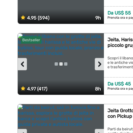
Da US$ 55
4.95 (594)
9h
Prenota ora e pa
Jeita, Haris
Bestseller
piccolo gr
Scopri il libano
‹
›
e le antiche vi
e trasferimenti 
Da US$ 45
4.97 (417)
8h
Prenota ora e pa
Jeita Grotto
con Pickup 
Parti da beirut,