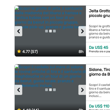
Jeita Grotto
piccolo gr
Scopri le grott
‹
›
libano a hariss
giorno da beir
pranzo e guida 
Da US$ 45
4.77 (57)
8h
Prenota ora e pa
Sidone, Tir
giorno da B
Scopri il caste
‹
›
tiro e il sant
giorno da beir
inclusi....
Da US$ 110