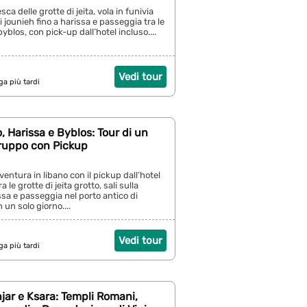
esca delle grotte di jeita, vola in funivia
i jounieh fino a harissa e passeggia tra le
byblos, con pick-up dall’hotel incluso....
Vedi tour
ga più tardi
o, Harissa e Byblos: Tour di un
Gruppo con Pickup
vventura in libano con il pickup dall’hotel
a le grotte di jeita grotto, sali sulla
issa e passeggia nel porto antico di
n un solo giorno....
Vedi tour
ga più tardi
jar e Ksara: Templi Romani,