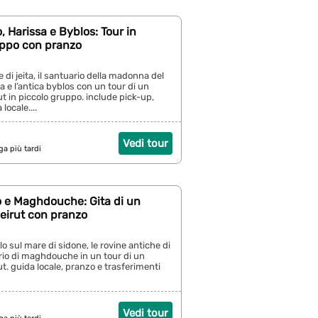
, Harissa e Byblos: Tour in
uppo con pranzo
e di jeita, il santuario della madonna del
a e l’antica byblos con un tour di un
ut in piccolo gruppo. include pick-up,
locale....
Vedi tour
ga più tardi
o e Maghdouche: Gita di un
eirut con pranzo
llo sul mare di sidone, le rovine antiche di
uario di maghdouche in un tour di un
ut. guida locale, pranzo e trasferimenti
Vedi tour