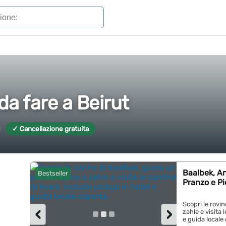
da fare a Beirut
✓ Cancellazione gratuita
Baalbek, An
Bestseller
Pranzo e P
Scopri le rovi
‹
›
zahle e visita 
e guida locale 