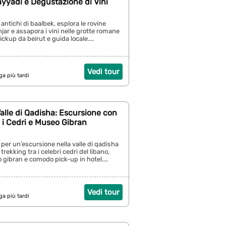
yyadi e Degustazione di Vini
 antichi di baalbek, esplora le rovine
jar e assapora i vini nelle grotte romane
ickup da beirut e guida locale....
Vedi tour
ga più tardi
alle di Qadisha: Escursione con
a i Cedri e Museo Gibran
 per un’escursione nella valle di qadisha
trekking tra i celebri cedri del libano,
o gibran e comodo pick-up in hotel....
Vedi tour
ga più tardi