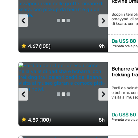
Rovine Oma
Scopri i templi
‹
›
omayyadi di an
di ksara, con p
Da US$ 80
4.67 (105)
9h
Prenota ora e pa
Bcharre e V
trekking tr
Parti da beirut
‹
›
e bcharre, con 
visita al muse
Da US$ 50
4.89 (100)
8h
Prenota ora e pa