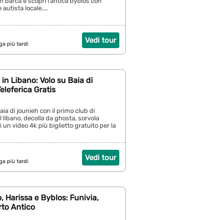
 in barca e scopri l’antica byblos con
 autista locale....
Vedi tour
ga più tardi
in Libano: Volo su Baia di
eleferica Gratis
aia di jounieh con il primo club di
 libano, decolla da ghosta, sorvola
i un video 4k più biglietto gratuito per la
Vedi tour
ga più tardi
o, Harissa e Byblos: Funivia,
rto Antico