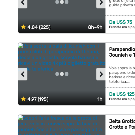
‹
›
grotte di jeita
guida privata e
Da US$ 75
4.84 (225)
8h–9h
Prenota ora e pa
Parapendio 
Jounieh e T
Vola sopra la b
‹
›
parapendio del
harissa e ricev
teleferica....
Da US$ 125
4.97 (195)
1h
Prenota ora e pa
Jeita Grott
Grotte e Po