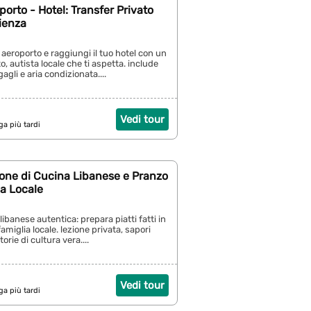
porto - Hotel: Transfer Privato
ienza
 aeroporto e raggiungi il tuo hotel con un
o, autista locale che ti aspetta. include
gli e aria condizionata....
Vedi tour
ga più tardi
ione di Cucina Libanese e Pranzo
a Locale
libanese autentica: prepara piatti fatti in
miglia locale. lezione privata, sapori
torie di cultura vera....
Vedi tour
ga più tardi