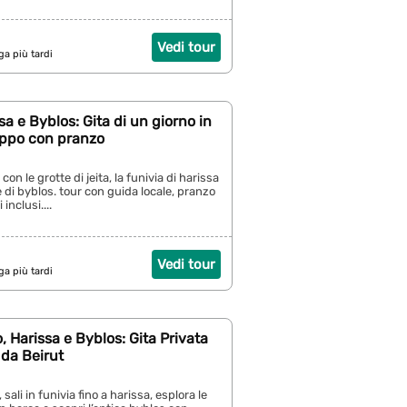
Vedi tour
ga più tardi
sa e Byblos: Gita di un giorno in
uppo con pranzo
 con le grotte di jeita, la funivia di harissa
e di byblos. tour con guida locale, pranzo
inclusi....
Vedi tour
ga più tardi
, Harissa e Byblos: Gita Privata
da Beirut
 sali in funivia fino a harissa, esplora le