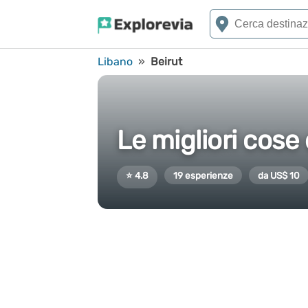
Libano
»
Beirut
Le migliori cose 
⭐ 4.8
19 esperienze
da US$ 10