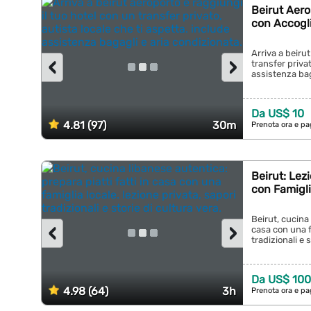
Beirut Aero
con Accogl
Arriva a beirut
‹
›
transfer privat
assistenza baga
Da US$ 10
4.81 (97)
30m
Prenota ora e pa
Beirut: Lez
con Famigli
Beirut, cucina 
‹
›
casa con una fa
tradizionali e s
Da US$ 100
4.98 (64)
3h
Prenota ora e pa