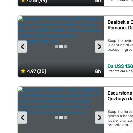
4.48 (44)
8h
Prenota ora e pa
Baalbek e C
Romane, De
Scopri le rovi
‹
›
le cantine di 
pickup, ingres
Da US$ 130
4.97 (35)
8h
Prenota ora e pa
Escursione 
Qozhaya da
Scopri la fores
‹
›
gibran a bchar
locale. pranzo 
prenota ora....