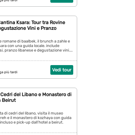
ga più tardi
antina Ksara: Tour tra Rovine
gustazione Vini e Pranzo
ne romane di baalbek, il brunch a zahle e
ksara con una guida locale. include
si, pranzo libanese e degustazione vini....
Vedi tour
ga più tardi
Cedri del Libano e Monastero di
 Beirut
ta di cedri del libano, visita il museo
reh e il monastero di kozhaya con guida
incluso e pick-up dall’hotel a beirut.