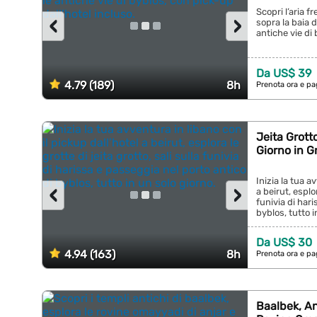
Scopri l’aria fr
‹
›
sopra la baia d
antiche vie di 
Da US$ 39
4.79 (189)
8h
Prenota ora e pa
Jeita Grott
Giorno in 
Inizia la tua a
‹
›
a beirut, esplor
funivia di har
byblos, tutto i
Da US$ 30
4.94 (163)
8h
Prenota ora e pa
Baalbek, An