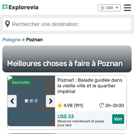
Pologne
»
Poznan
Meilleures choses à faire à Poznan
Poznań : Balade guidée dans
Bestseller
la vieille ville et le quartier
impérial
‹
›
4.98 (191)
2h–2h30
US$ 33
Voir
Réservez maintenant et payez
plus tard