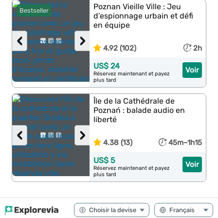
Poznan Vieille Ville : Jeu
Bestseller
d’espionnage urbain et défi
en équipe
‹
›
4.92 (102)
2h
US$ 24
Voir
Réservez maintenant et payez
plus tard
Île de la Cathédrale de
Poznań : balade audio en
liberté
‹
›
4.38 (13)
45m–1h15
US$ 5
Voir
Réservez maintenant et payez
plus tard