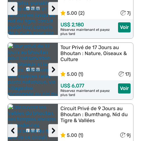
‹
›
5.00 (2)
7j
US$ 2,180
Voir
Réservez maintenant et payez
plus tard
Tour Privé de 17 Jours au
Bhoutan : Nature, Oiseaux &
Culture
‹
›
5.00 (1)
17j
US$ 6,077
Voir
Réservez maintenant et payez
plus tard
Circuit Privé de 9 Jours au
Bhoutan : Bumthang, Nid du
Tigre & Vallées
‹
›
5.00 (1)
9j