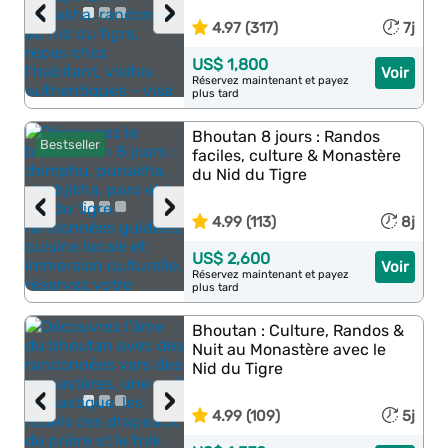
‹
›
4.97 (317)
7j
US$ 1,800
Voir
Réservez maintenant et payez
plus tard
Bhoutan 8 jours : Randos
Bestseller
faciles, culture & Monastère
du Nid du Tigre
‹
›
4.99 (113)
8j
US$ 2,600
Voir
Réservez maintenant et payez
plus tard
Bhoutan : Culture, Randos &
Nuit au Monastère avec le
Nid du Tigre
‹
›
4.99 (109)
5j