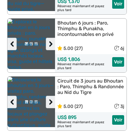
US$ 1,370
Voir
Réservez maintenant et payez
plus tard
Bhoutan 6 jours : Paro,
Thimphu & Punakha,
incontournables en privé
‹
›
5.00 (27)
6j
US$ 1,806
Voir
Réservez maintenant et payez
plus tard
Circuit de 3 jours au Bhoutan
: Paro, Thimphu & Randonnée
au Nid du Tigre
‹
›
5.00 (27)
3j
US$ 895
Voir
Réservez maintenant et payez
plus tard