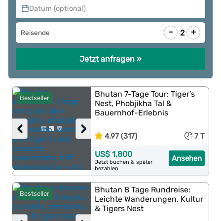
Datum (optional)
−
+
2
Reisende
Jetzt anfragen »
Bhutan 7-Tage Tour: Tiger’s
Bestseller
Nest, Phobjikha Tal &
Bauernhof-Erlebnis
‹
›
4.97 (317)
7 T
US$ 1,800
Ansehen
Jetzt buchen & später
bezahlen
Bhutan 8 Tage Rundreise:
Bestseller
Leichte Wanderungen, Kultur
& Tigers Nest