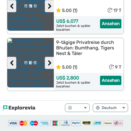
‹
›
5.00 (1)
17 T
US$ 6,077
Ansehen
Jetzt buchen & später
bezahlen
9-tägige Privatreise durch
Bhutan: Bumthang, Tigers
Nest & Täler
‹
›
5.00 (1)
9 T
US$ 2,800
Ansehen
Jetzt buchen & später
bezahlen