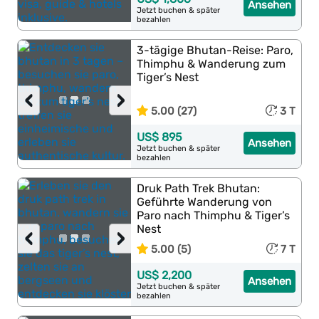
Ansehen
Jetzt buchen & später
bezahlen
3-tägige Bhutan-Reise: Paro,
Thimphu & Wanderung zum
Tiger’s Nest
‹
›
5.00 (27)
3 T
US$ 895
Ansehen
Jetzt buchen & später
bezahlen
Druk Path Trek Bhutan:
Geführte Wanderung von
Paro nach Thimphu & Tiger’s
Nest
‹
›
5.00 (5)
7 T
US$ 2,200
Ansehen
Jetzt buchen & später
bezahlen