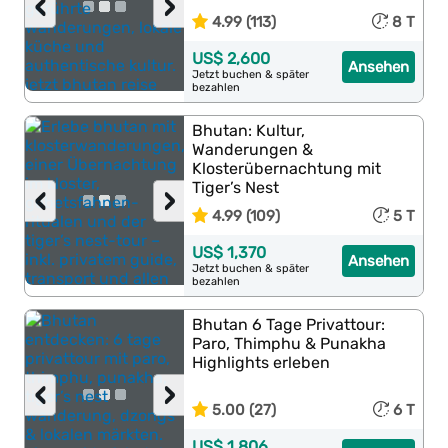
‹
›
4.99 (113)
8 T
US$ 2,600
Ansehen
Jetzt buchen & später
bezahlen
Bhutan: Kultur,
Wanderungen &
Klosterübernachtung mit
Tiger’s Nest
‹
›
4.99 (109)
5 T
US$ 1,370
Ansehen
Jetzt buchen & später
bezahlen
Bhutan 6 Tage Privattour:
Paro, Thimphu & Punakha
Highlights erleben
‹
›
5.00 (27)
6 T
US$ 1,806