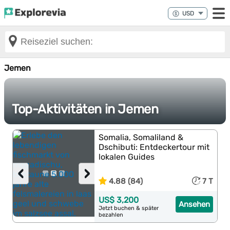
Jemen
Top-Aktivitäten in Jemen
Somalia, Somaliland &
Dschibuti: Entdeckertour mit
lokalen Guides
‹
›
4.88 (84)
7 T
US$ 3,200
Ansehen
Jetzt buchen & später
bezahlen