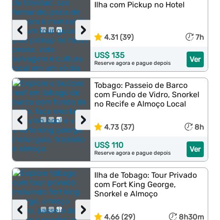
Ilha com Pickup no Hotel
‹
›
4.31 (39)
7h
US$ 135
Ver
Reserve agora e pague depois
Tobago: Passeio de Barco
com Fundo de Vidro, Snorkel
no Recife e Almoço Local
‹
›
4.73 (37)
8h
US$ 110
Ver
Reserve agora e pague depois
Ilha de Tobago: Tour Privado
com Fort King George,
Snorkel e Almoço
‹
›
4.66 (29)
8h30m