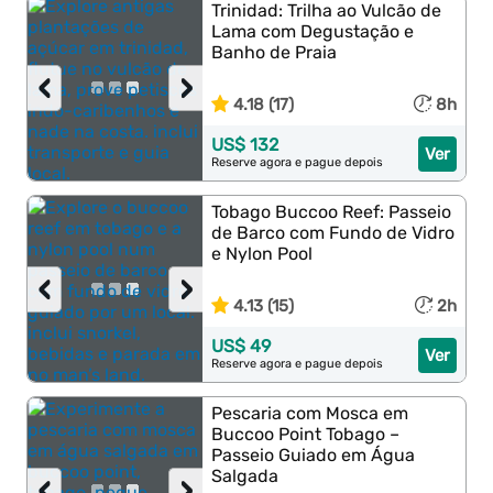
Trinidad: Trilha ao Vulcão de
Lama com Degustação e
Banho de Praia
‹
›
4.18 (17)
8h
US$ 132
Ver
Reserve agora e pague depois
Tobago Buccoo Reef: Passeio
de Barco com Fundo de Vidro
e Nylon Pool
‹
›
4.13 (15)
2h
US$ 49
Ver
Reserve agora e pague depois
Pescaria com Mosca em
Buccoo Point Tobago –
Passeio Guiado em Água
Salgada
‹
›