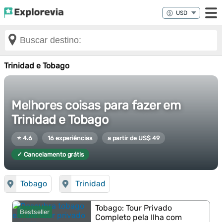
Trinidad e Tobago
Melhores coisas para fazer em
Trinidad e Tobago
⭐ 4.6
16 experiências
a partir de US$ 49
✓ Cancelamento grátis
Tobago
Trinidad
Tobago: Tour Privado
Bestseller
Completo pela Ilha com