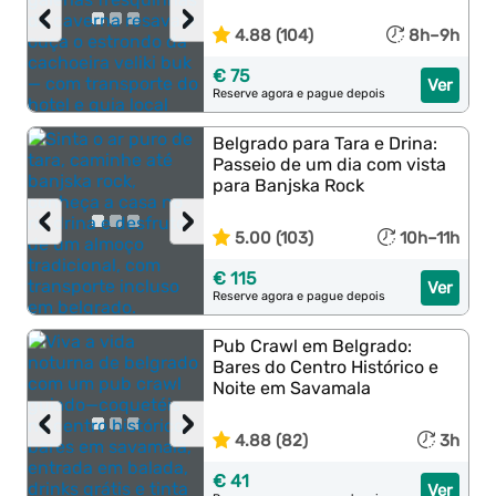
‹
›
4.88 (104)
8h–9h
€ 75
Ver
Reserve agora e pague depois
Belgrado para Tara e Drina:
Passeio de um dia com vista
para Banjska Rock
‹
›
5.00 (103)
10h–11h
€ 115
Ver
Reserve agora e pague depois
Pub Crawl em Belgrado:
Bares do Centro Histórico e
Noite em Savamala
‹
›
4.88 (82)
3h
€ 41
Ver