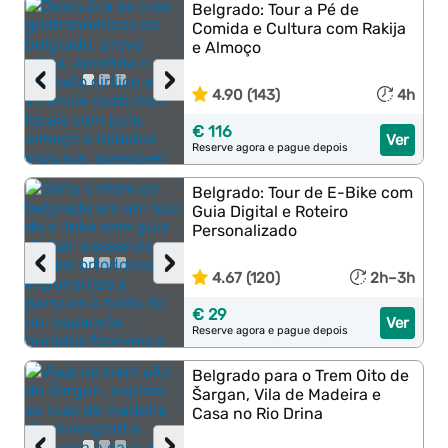
Belgrado: Tour a Pé de
Comida e Cultura com Rakija
e Almoço
‹
›
4.90 (143)
4h
€ 116
Ver
Reserve agora e pague depois
Belgrado: Tour de E-Bike com
Guia Digital e Roteiro
Personalizado
‹
›
4.67 (120)
2h–3h
€ 29
Ver
Reserve agora e pague depois
Belgrado para o Trem Oito de
Šargan, Vila de Madeira e
Casa no Rio Drina
‹
›