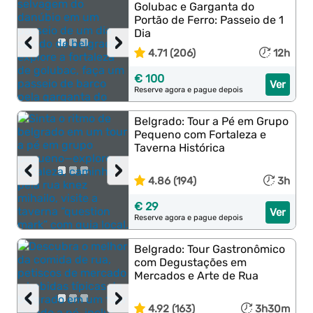
Golubac e Garganta do
Portão de Ferro: Passeio de 1
Dia
‹
›
4.71 (206)
12h
€ 100
Ver
Reserve agora e pague depois
Belgrado: Tour a Pé em Grupo
Pequeno com Fortaleza e
Taverna Histórica
‹
›
4.86 (194)
3h
€ 29
Ver
Reserve agora e pague depois
Belgrado: Tour Gastronômico
com Degustações em
Mercados e Arte de Rua
‹
›
4.92 (163)
3h30m