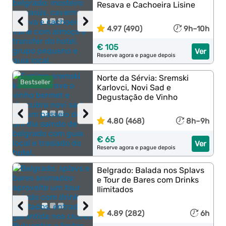
Resava e Cachoeira Lisine
‹
›
4.97 (490)
9h–10h
€ 105
Ver
Reserve agora e pague depois
Norte da Sérvia: Sremski
Bestseller
Karlovci, Novi Sad e
Degustação de Vinho
‹
›
4.80 (468)
8h–9h
€ 65
Ver
Reserve agora e pague depois
Belgrado: Balada nos Splavs
e Tour de Bares com Drinks
Ilimitados
‹
›
4.89 (282)
6h