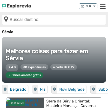
Sérvia
Melhores coisas para fazer em
Sérvia
⭐ 4.8
30 experiências
a partir de € 29
✓ Cancelamento grátis
Belgrado
Nis
Novi Belgrade
Subo
Serra da Sérvia Oriental:
Bestseller
Mosteiro Manasija, Caverna